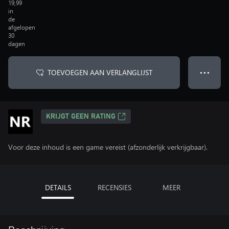
19,99
in
de
afgelopen
30
dagen
TOEVOEGEN AAN VERLANGLIJST
● ● ●
KRIJGT GEEN RATING
Voor deze inhoud is een game vereist (afzonderlijk verkrijgbaar).
DETAILS
RECENSIES
MEER