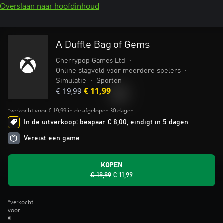
Overslaan naar hoofdinhoud
A Duffle Bag of Gems
Cherrypop Games Ltd
•
Online slagveld voor meerdere spelers
•
Simulatie
•
Sporten
€ 19,99
€ 11,99
*verkocht voor € 19,99 in de afgelopen 30 dagen
In de uitverkoop: bespaar € 8,00, eindigt in 5 dagen
Vereist een game
KOPEN
€ 19,99
€ 11,99
*verkocht
voor
€