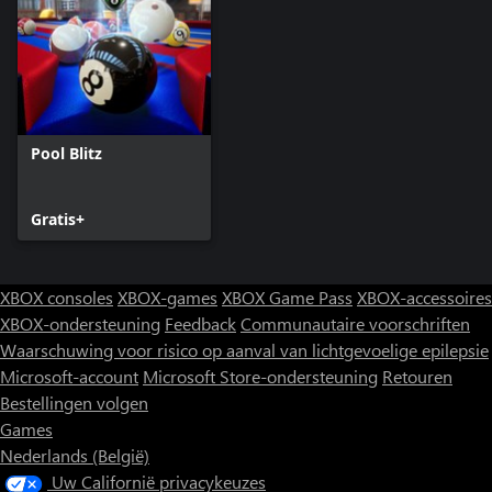
Pool Blitz
Gratis+
XBOX consoles
XBOX-games
XBOX Game Pass
XBOX-accessoires
XBOX-ondersteuning
Feedback
Communautaire voorschriften
Waarschuwing voor risico op aanval van lichtgevoelige epilepsie
Microsoft-account
Microsoft Store-ondersteuning
Retouren
Bestellingen volgen
Games
Nederlands (België)
Uw Californië privacykeuzes