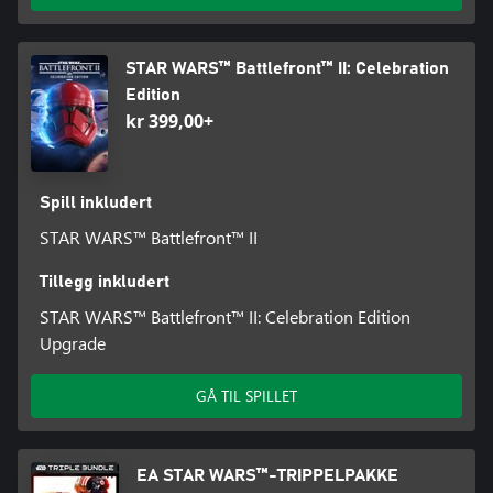
enten som dødelige aktive effekter på motstanderne,
hjelpsomme statusøkninger eller taktisk assistanse – for å kontre
motstanderne på slagmarken.
STAR WARS™ Battlefront™ II: Celebration
Edition
Vilkår og betingelser gjelder. Gå til
kr 399,00+
www.ea.com/games/starwars/battlefront/battlefront-
2/disclaimers for å få mer informasjon.
Spill inkludert
STAR WARS™ Battlefront™ II
Tillegg inkludert
STAR WARS™ Battlefront™ II: Celebration Edition
Upgrade
GÅ TIL SPILLET
EA STAR WARS™-TRIPPELPAKKE