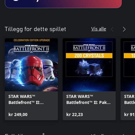
Vis alle
Tillegg for dette spillet
STAR WARS™
STAR WARS™
STAR
Battlefront™ II:
Battlefront™ II: Pakke
Battl
Celebration Edition
med 200 crystals
med 
Upgrade
kr 249,00
kr 22,23
kr 91