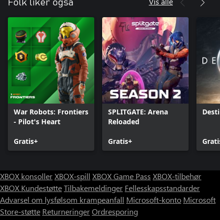
Vis alle
Folk liker også
War Robots: Frontiers
SPLITGATE: Arena
Desti
- Pilot's Heart
Reloaded
Gratis+
Gratis+
Grati
XBOX konsoller
XBOX-spill
XBOX Game Pass
XBOX-tilbehør
XBOX Kundestøtte
Tilbakemeldinger
Fellesskapsstandarder
Advarsel om lysfølsom krampeanfall
Microsoft-konto
Microsoft
Store-støtte
Returneringer
Ordresporing