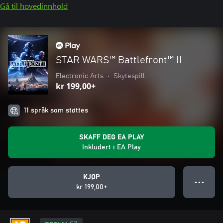
Gå til hovedinnhold
STAR WARS™ Battlefront™ II
Electronic Arts
•
Skytespill
kr 199,00+
11 språk som støttes
SKAFF DEG EA PLAY
Inkludert i EA Play
KJØP
● ● ●
kr 199,00+