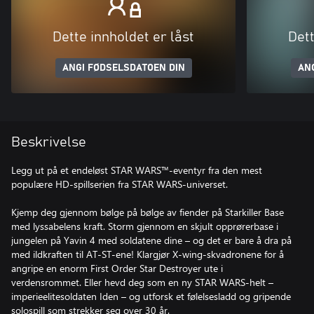
Dette innholdet er låst
Dett
ANGI FØDSELSDATOEN DIN
AN
Beskrivelse
Legg ut på et endeløst STAR WARS™-eventyr fra den mest
populære HD-spillserien fra STAR WARS-universet.
Kjemp deg gjennom bølge på bølge av fiender på Starkiller Base
med lyssabelens kraft. Storm gjennom en skjult opprørerbase i
jungelen på Yavin 4 med soldatene dine – og det er bare å dra på
med ildkraften til AT-ST-ene! Klargjør X-wing-skvadronene for å
angripe en enorm First Order Star Destroyer ute i
verdensrommet. Eller hevd deg som en ny STAR WARS-helt –
imperieelitesoldaten Iden – og utforsk et følelsesladd og gripende
solospill som strekker seg over 30 år.