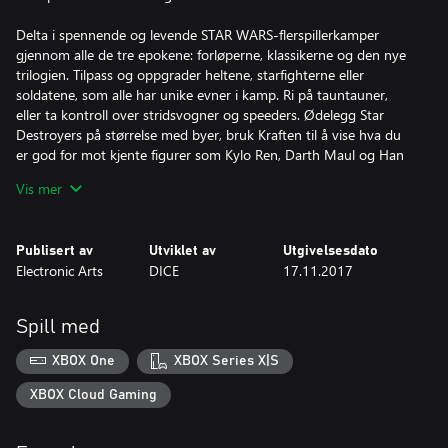
Delta i spennende og levende STAR WARS-flerspillerkamper
gjennom alle de tre epokene: forløperne, klassikerne og den nye
trilogien. Tilpass og oppgrader heltene, starfighterne eller
soldatene, som alle har unike evner i kamp. Ri på tauntauner,
eller ta kontroll over stridsvogner og speeders. Ødelegg Star
Destroyers på størrelse med byer, bruk Kraften til å vise hva du
er god for mot kjente figurer som Kylo Ren, Darth Maul og Han
Solo, idet du blir med på en spillopplevelse inspirert av 40 år med
Vis mer
tidløse STAR WARS-filmer.
Nå kan du kontrollere reisen til din egen STAR WARS-helt.
Publisert av
Utviklet av
Utgivelsesdato
Electronic Arts
DICE
17.11.2017
HOVEDINNHOLD:
En ny helt, en ny historie
Prøv deg i skoene til en elitesoldat – som er like dødelig på
Spill med
bakken som ute i verdensrommet – i en følelsesladd STAR
WARS™-historie som strekker seg over 30 år og knytter sammen
XBOX One
XBOX Series X|S
hendelser fra filmene STAR WARS™: RETURN OF THE JEDI™ og
STAR WARS™: THE FORCE AWAKENS™.
XBOX Cloud Gaming
En storslått STAR WARS-slagmark