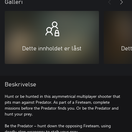
Galleri
Dette innholdet er låst
Dett
Beskrivelse
Hunt or be hunted in this asymmetrical multiplayer shooter that
pits man against Predator. As part of a Fireteam, complete
missions before the Predator finds you. Or be the Predator and
hunt your prey.
Be the Predator – hunt down the opposing Fireteam, using
deadly alien weaponry to stalk your prey.