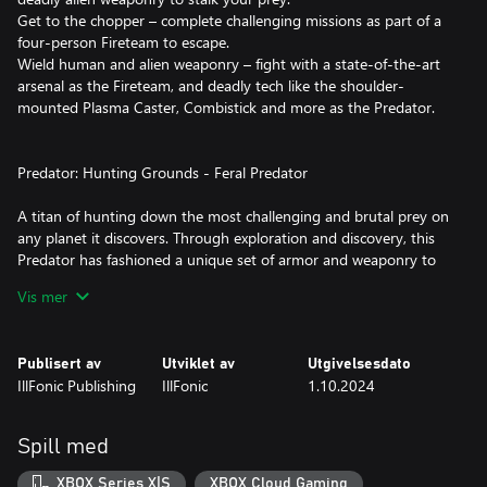
Get to the chopper – complete challenging missions as part of a
four-person Fireteam to escape.
Wield human and alien weaponry – fight with a state-of-the-art
arsenal as the Fireteam, and deadly tech like the shoulder-
mounted Plasma Caster, Combistick and more as the Predator.
Predator: Hunting Grounds - Feral Predator
A titan of hunting down the most challenging and brutal prey on
any planet it discovers. Through exploration and discovery, this
Predator has fashioned a unique set of armor and weaponry to
become a truly elite hunter.
Vis mer
Publisert av
Utviklet av
Utgivelsesdato
IllFonic Publishing
IllFonic
1.10.2024
Spill med
XBOX Series X|S
XBOX Cloud Gaming