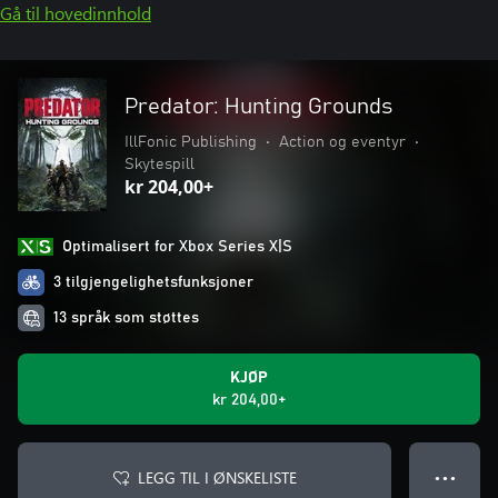
Gå til hovedinnhold
Predator: Hunting Grounds
IllFonic Publishing
•
Action og eventyr
•
Skytespill
kr 204,00+
Optimalisert for Xbox Series X|S
3 tilgjengelighetsfunksjoner
13 språk som støttes
KJØP
kr 204,00+
LEGG TIL I ØNSKELISTE
● ● ●