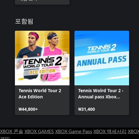
포함됨
Tennis World Tour 2
Tennis Wolrd Tour 2 -
Ace Edition
Annual pass Xbox
One
₩44,800+
₩31,400
XBOX 콘솔
XBOX GAMES
XBOX Game Pass
XBOX 액세서리
XBO
게임