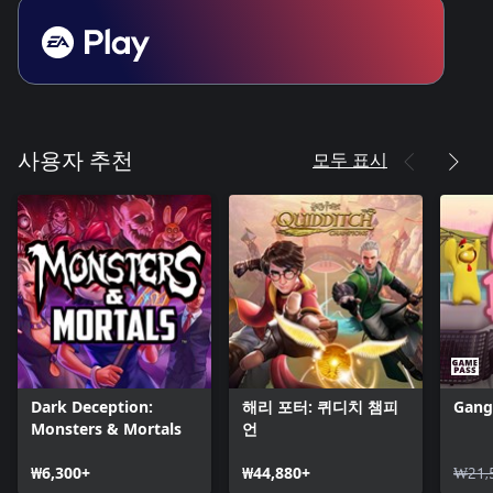
모두 표시
사용자 추천
Dark Deception:
해리 포터: 퀴디치 챔피
Gang
Monsters & Mortals
언
₩6,300+
₩44,880+
₩21,