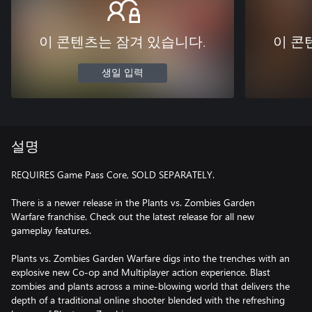
이 콘텐츠는 잠겨 있습니다.
이 콘
생일 입력
설명
REQUIRES Game Pass Core, SOLD SEPARATELY.
There is a newer release in the Plants vs. Zombies Garden
Warfare franchise. Check out the latest release for all new
gameplay features.
Plants vs. Zombies Garden Warfare digs into the trenches with an
explosive new Co-op and Multiplayer action experience. Blast
zombies and plants across a mine-blowing world that delivers the
depth of a traditional online shooter blended with the refreshing