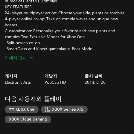
humor of Plants vs. Zombies.
KEY FEATURES:
24-player multiplayer action: Choose your side, plants or zombies
4-player online co-op: Take on zombie waves and unique new
bosses
Customization: Personalize your favorite and new plants and
zombies Two Exclusive Modes for Xbox One
-Split-screen co-op
-SmartGlass and Kinect gameplay in Boss Mode
자세히 표시
게시자
개발자
출시 날짜
Electronic Arts
PopCap HD
2014. 8. 26.
다음 사용자와 플레이
XBOX One
XBOX Series X|S
XBOX Cloud Gaming