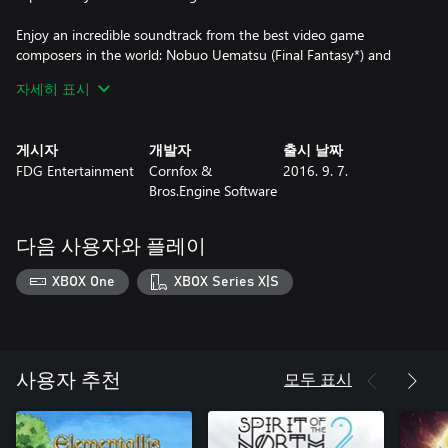
Enjoy an incredible soundtrack from the best video game
composers in the world: Nobuo Uematsu (Final Fantasy*) and
Kenji Ito (Seiken Densetsu*)
자세히 표시
게시자
개발자
출시 날짜
FEATURE OVERVIEW:
FDG Entertainment
Cornfox &
2016. 9. 7.
Bros.Engine Software
- Full HD, 1080p, 60 FPS
- Music from legendary Nobuo Uematsu and Kenji Ito
- 10+ hours of story driven gameplay.
다음 사용자와 플레이
- Master magic and swordfight
- Find ancient items to help you on your quest
XBOX One
XBOX Series X|S
모두 표시
사용자 추천