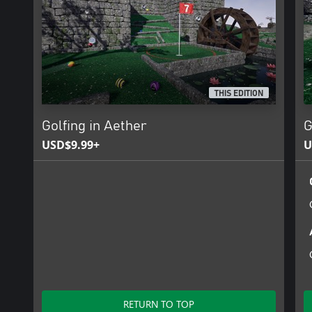
THIS EDITION
Golfing in Aether
G
USD$9.99+
U
RETURN TO TOP