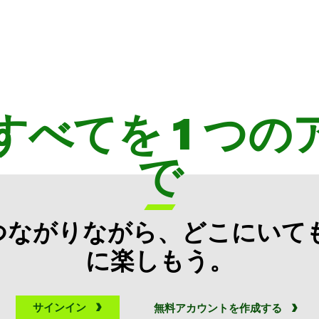
のすべてを 1 つ
で

ながりながら、どこにいても 
に楽しもう。
サインイン
無料アカウントを作成する