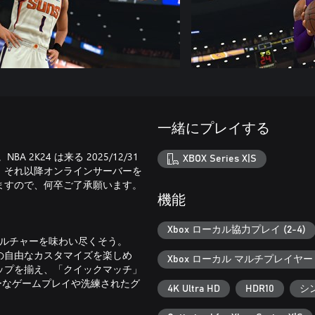
一緒にプレイする
K24 は来る 2025/12/31
XBOX Series X|S
、それ以降オンラインサーバーを
ますので、何卒ご了承願います。
機能
Xbox ローカル協力プレイ (2-4)
・カルチャーを味わい尽くそう。
の自由なカスタマイズを楽しめ
Xbox ローカル マルチプレイヤー (
ップを揃え、「クイックマッチ」
ーなゲームプレイや洗練されたグ
4K Ultra HD
HDR10
シ