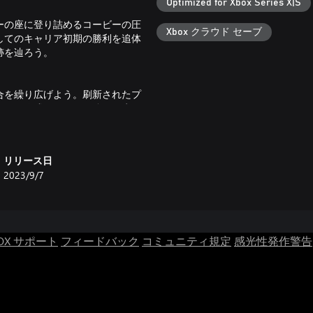
Optimized for Xbox Series X|S
ーの座に登り詰めるコービーの圧
Xbox クラウド セーブ
してのキャリア初期の勝利を追体
跡を辿ろう。
合を繰り広げよう。刷新されたプ
ー」を作成することで強みを生か
地形を探索し、最適化された新ク
ルプレイヤーたちに挑め。
リリース日
2023/9/7
帰ってくる。現代のオールスター
マルチプレイのモードを制覇しよ
のままに、新たな「サラリーキャ
OX サポート
フィードバック
コミュニティ規定
感光性発作警告
ムプレイを実現。刷新されたイン
ムーブを繰り出し、スキルに応じ