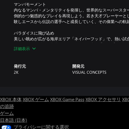
マンバモーメント
内なるマンバ・メンタリティを発揮し、世界的なスーパースタ
倒的かつ魅惑的なプレイを再現しよう。若き天才プレーヤーと
験しエースから伝説の選手へと成長していく、その偉業への軌
パラダイスに飛び込め
美しい眺めが広がる海岸エリア「ネイバーフッド」で、熱い試
レイヤービルダーで自分のスキルセットに合う「マイプレイヤ
詳細表示
し、進化したバッジシステムを最大限に活用できる。崖沿いの
エストの数々をこなし究極の「マイキャリア」の舞台でライバ
発行元
開発元
「マイチーム」を管理
2K
VISUAL CONCEPTS
おなじみのカード収集モードが膨大なカスタマイズ要素と共に
や歴代のレジェンドを集めてチームを組み、シングルプレイや
う。「マイチーム」ではシリーズならではの競い合う感覚はそ
ップ」モードなどの革新的な改善が多数実装されている。
XBOX 本体
XBOX ゲーム
XBOX Game Pass
XBOX アクセサリ
XB
ムーブを決めろ
の追跡
シームレスなシステムと細部にこだわった最高に本格的なゲー
ゲーム
サイドのディフェンスとドリブルコンボコントロールで多彩な
て効果的にプレイできるアクションを体験しよう。
日本語 (日本)
プライバシーに関する選択