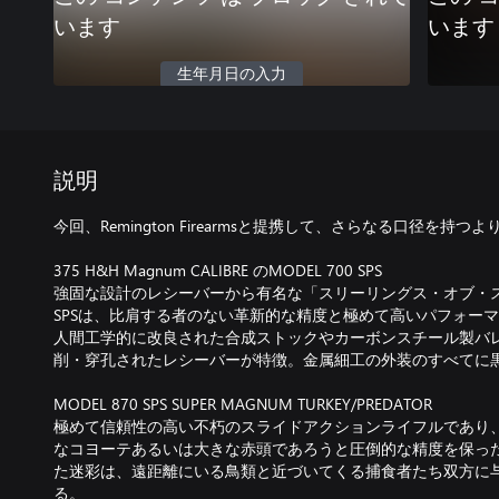
います
います
生年月日の入力
説明
今回、Remington Firearmsと提携して、さらなる口径を
375 H&H Magnum CALIBRE のMODEL 700 SPS
強固な設計のレシーバーから有名な「スリーリングス・オブ・スティ
SPSは、比肩する者のない革新的な精度と極めて高いパフォー
人間工学的に改良された合成ストックやカーボンスチール製バ
削・穿孔されたレシーバーが特徴。金属細工の外装のすべてに
MODEL 870 SPS SUPER MAGNUM TURKEY/PREDATOR
極めて信頼性の高い不朽のスライドアクションライフルであり
なコヨーテあるいは大きな赤頭であろうと圧倒的な精度を保っ
た迷彩は、遠距離にいる鳥類と近づいてくる捕食者たち双方に
る。