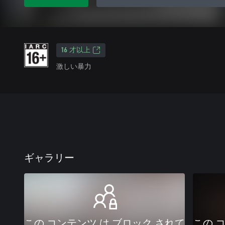
16 才以上
激しい暴力
ギャラリー
この コンテンツ は ブロック されて
この 