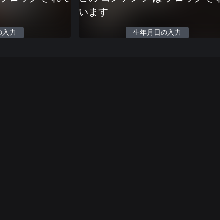
います
の入力
生年月日の入力