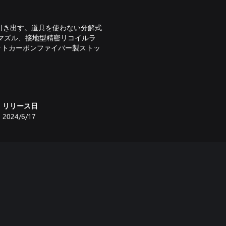
引き出す。道具を使わない分解式
マズル、接地型精密リコイルラ
ポジットカーボンファイバー製ストッ
20インチの完全施条バレルに調
サテンブラック仕上げで、スーパ
リリース日
している。
2024/6/17
of the Hunter』で自分だけの