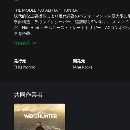
THE MODEL 700 ALPHA 1 HUNTER
現代的な主要機能により近代兵器のパフォーマンスを最大限に
撃針構造、ラウンドレシーバー、縦溝彫り5Rバレル、スレッド
グ、Elite Hunter チムニース・トレートトリガー、AGコン
クを搭載。
詳細表示
THE MODEL 870 FIELDMASTER SYNTHETIC FULLY RIFLED DEER
最も精密なスラッグ銃の組み合わせに有用性と高い品質を搭載。
整可能なライフルサイトを装備。露出した金属パーツはすべて
発行元
開発元
ーセルリコイルパッド付きの前床と新しい合成ストックを装備
THQ Nordic
Nine Rocks
4つの新たなRemington Firearms製ライフルを手に取って、『Way 
狩りを楽しみましょう。
共同作業者