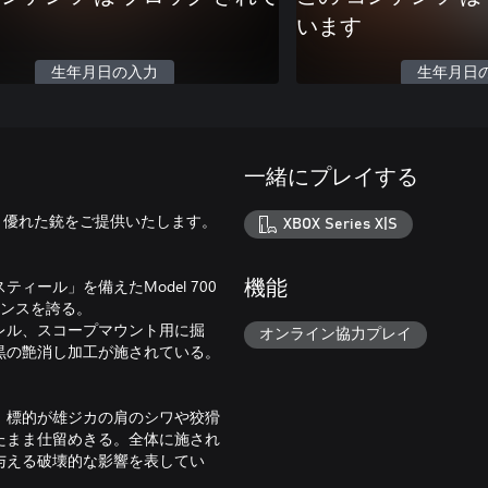
います
生年月日の入力
生年月日
一緒にプレイする
持つより優れた銃をご提供いたします。
XBOX Series X|S
ール」を備えたModel 700
機能
マンスを誇る。
レル、スコープマウント用に掘
オンライン協力プレイ
黒の艶消し加工が施されている。
、標的が雄ジカの肩のシワや狡猾
たまま仕留めきる。全体に施され
与える破壊的な影響を表してい