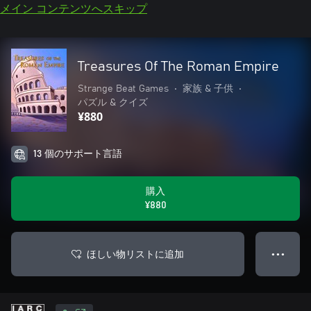
メイン コンテンツへスキップ
Treasures Of The Roman Empire
Strange Beat Games
•
家族 & 子供
•
パズル & クイズ
¥880
13 個のサポート言語
購入
¥880
ほしい物リストに追加
● ● ●