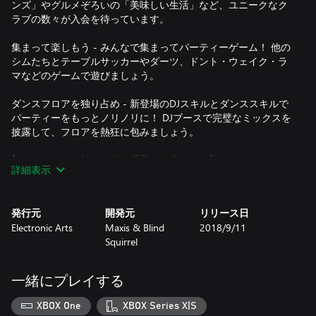
ンズ」やグルメぞろいの「美味しい生活」など、ユニークなク
ラブの数々が入会を待っています。
集まって楽しもう - みんなで集まってパーティーゲーム！ 他の
シムたちとテーブルサッカーやダーツ、ドント・ウェイク・ラ
マなどのゲームで遊びましょう。
ダンスフロアを独り占め - 新登場のDJスキルとダンススキルで
パーティーをもっとノリノリに！ DJブースで完璧なミックスを
披露して、フロアを熱狂に包みましょう。
新ワールドを探検 - 見所が満載の風光明媚な新ワールド
詳細表示
「Windenburg」があなたの訪れを待っています！
（※）プレイには「The Sims 4」ゲーム本編（別売）と、すべ
発行元
開発元
リリース日
てのゲームアップデートの適用が必要です。 オファーはそれぞ
Electronic Arts
Maxis & Blind
2018/9/11
れ異なる場合や、変更される場合があります。 詳しくは
Squirrel
Microsoftウェブサイトをご覧ください。
一緒にプレイする
XBOX One
XBOX Series X|S