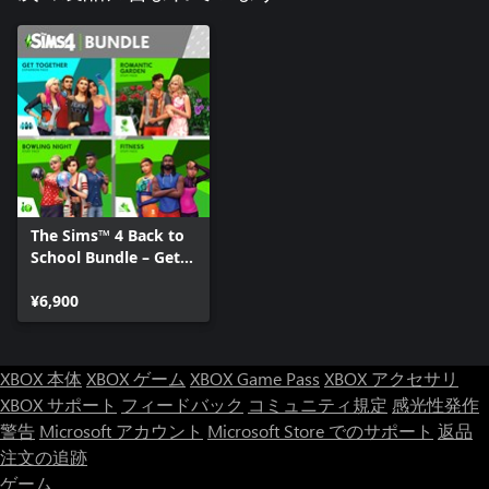
The Sims™ 4 Back to
School Bundle – Get
Together、Romantic
Garden Stuff、
¥6,900
Bowling Night Stuff、
Fitness Stuff
XBOX 本体
XBOX ゲーム
XBOX Game Pass
XBOX アクセサリ
XBOX サポート
フィードバック
コミュニティ規定
感光性発作
警告
Microsoft アカウント
Microsoft Store でのサポート
返品
注文の追跡
ゲーム