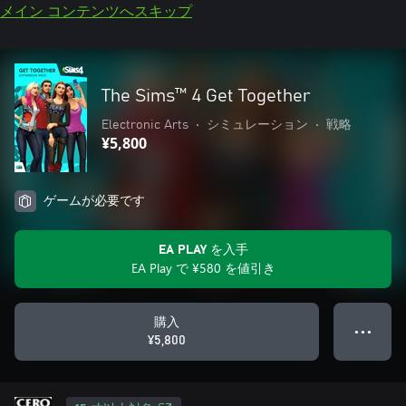
メイン コンテンツへスキップ
The Sims™ 4 Get Together
Electronic Arts
•
シミュレーション
•
戦略
¥5,800
ゲームが必要です
EA PLAY を入手
EA Play で ¥580 を値引き
購入
● ● ●
¥5,800