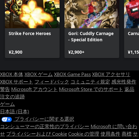
Strike Force Heroes
Gori: Cuddly Carnage
Carna
- Special Edition
¥2,900
¥2,900+
¥1,1
XBOX 本体
XBOX ゲーム
XBOX Game Pass
XBOX アクセサリ
XBOX サポート
フィードバック
コミュニティ規定
感光性発作
警告
Microsoft アカウント
Microsoft Store でのサポート
返品
注文の追跡
ゲーム
日本語 (日本)
プライバシーに関する選択
コンシューマーの正常性のプライバシー
Microsoft に問い合わ
せ
プライバシーおよび Cookie
Cookie の管理
使用条件
商標
サ