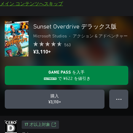
メイン コンテンツへスキップ
Sunset Overdrive デラックス版
Microsoft Studios
•
アクション & アドベンチャー
563
¥3,110+
GAME PASS を入手
で
¥622
を値引き
購入
● ● ●
¥3,110+
17 才以上対象