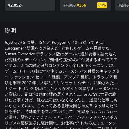
¥2,052+
¥1,080
¥356
¥2,16
-67%
説明
Joystiq が 5 つ星、IGN と Polygon が 10 点満点で 9 点、
Eurogamer “新風を吹き込んだ” と称したゲームを見逃すな。
Sunset Overdrive デラックス版はゲームの追加要素を詰め込ん
だ究極のエディション。初回限定版のみに付属するすべてのア
イテム、3 つの限定追加コンテンツが楽しめるシーズン パス、
ゲーム リリース後にすぐ使えるシーズン パス付属のキャラクタ
ー ファッション セット 6 種類、アンプ 2 種類、トラップ 2 種
類を網羅 2027 年、大騒乱のサンセット シティ。汚染されたエ
ナジー ドリンクを口にした人々が次々と凶悪なミュータントへ
と変貌し、街は化け物で埋め尽くされた…。みんなは世界の終
りだと嘆くけど、嫌な上司はいなくなったし、退屈な仕事にも
いかなくていい。これってある意味天国じゃん?! ぶっ飛んだ武
器を手に、特殊能力をフルフルにして、電線をつぃつぃつぃ～
と滑り、壁をたたたたたっ～と走って、ハチャメチャなアポカ
リプスを縦横無尽に駆け回れ。お仕事は? もちろんミュータン
トのお片付け。ヤツらわらわら、キミはイキイキ。盛り沢山の