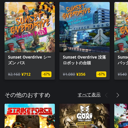
Sunset Overdrive シー
Sunset Overdrive 没落
Suns
ズン パス
ロボットの台頭
パッ
¥2,160
¥712
¥1,080
¥356
¥540
-67%
-67%
すべて表示
その他のおすすめ