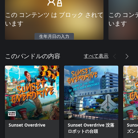
この コンテンツ は ブロック されて
この コン
います
います
生年月日の入力
すべて表示
このバンドルの内容
Sunset Overdrive
Sunset Overdrive 没落
Suns
ロボットの台頭
ズン 