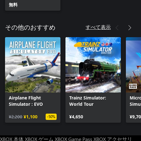
無料
すべて表示
その他のおすすめ
Airplane Flight
Trainz Simulator:
Micro
Simulator : EVO
World Tour
Simul
Stan
¥2,200
¥1,100
¥4,650
¥9,7
-50%
XBOX 本体
XBOX ゲーム
XBOX Game Pass
XBOX アクセサリ