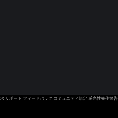
OX サポート
フィードバック
コミュニティ規定
感光性発作警告