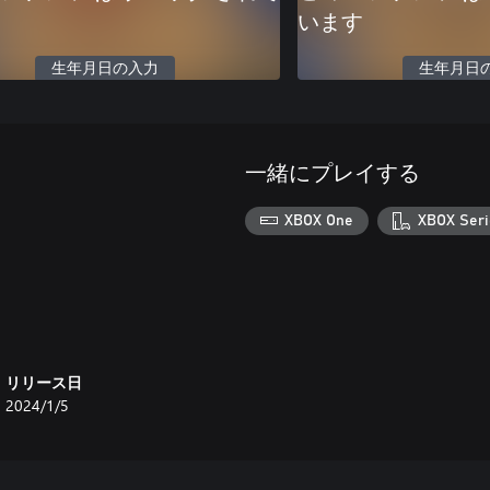
います
生年月日の入力
生年月日
一緒にプレイする
XBOX One
XBOX Seri
リリース日
2024/1/5