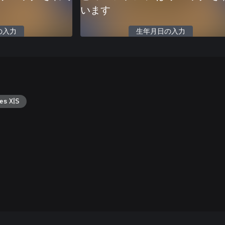
います
の入力
生年月日の入力
es X|S