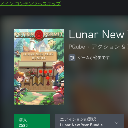
メイン コンテンツへスキップ
Lunar New 
PQube
•
アクション &
ゲームが必要です
エディションの選択
購入
Lunar New Year Bundle
¥580