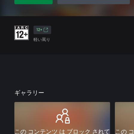
12+
軽い罵り
ギャラリー
この コンテンツ は ブロック されて
この 