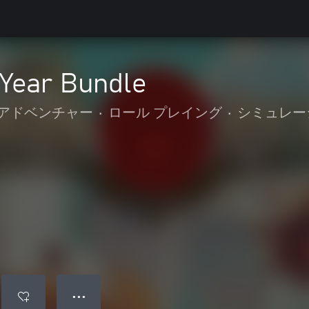
Year Bundle
 アドベンチャー
•
ロール プレイング
•
シミュレー
● ● ●