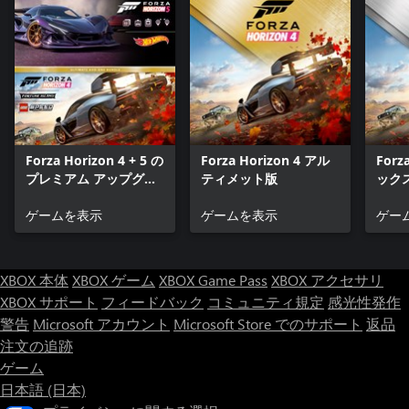
Forza Horizon 4 + 5 の
Forza Horizon 4 アル
Forz
プレミアム アップグレ
ティメット版
ック
ード バンドル
ゲームを表示
ゲームを表示
ゲー
XBOX 本体
XBOX ゲーム
XBOX Game Pass
XBOX アクセサリ
XBOX サポート
フィードバック
コミュニティ規定
感光性発作
警告
Microsoft アカウント
Microsoft Store でのサポート
返品
注文の追跡
ゲーム
日本語 (日本)