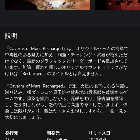
説明
『Caverns of Mars: Recharged』は、オリジナルゲームの簡単で
中毒性のある魅力に加え、洞窟・チャレンジ・武器が増えただ
けでなく、最新のグラフィックとリーダーボードも追加されて
います。無論、優れた新しいオリジナルサウンドトラックがな
ければ「Recharged」のタイトルとは言えません。
『Caverns of Mars: Recharged』では、火星の地下にある洞窟に
潜り込み、猛ダッシュで原子炉や敵基地の最深部を破壊するゲ
ームです。弾薬を節約しながら、瓦礫を避け、障害物を排除
し、敵を倒しながら、敵の領土に高速で降下していきます。弾
薬には限りがあり、敵はたくさん出現しますから、一発一発を
大切にしましょう。
発行元
開発元
リリース日
Atari
SneakyBox
2023/3/8