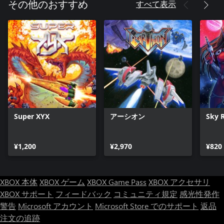
すべて表示
その他のおすすめ
Super XYX
アーシオン
Sky 
¥1,200
¥2,970
¥820
XBOX 本体
XBOX ゲーム
XBOX Game Pass
XBOX アクセサリ
XBOX サポート
フィードバック
コミュニティ規定
感光性発作
警告
Microsoft アカウント
Microsoft Store でのサポート
返品
注文の追跡