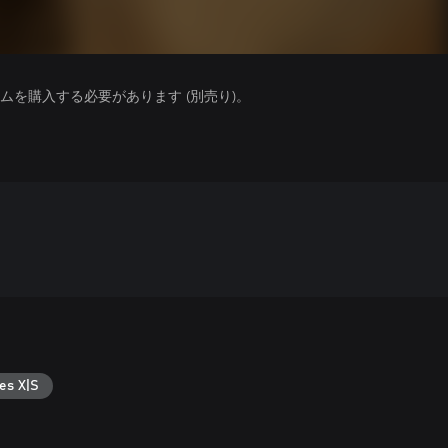
を購入する必要があります (別売り)。
es X|S