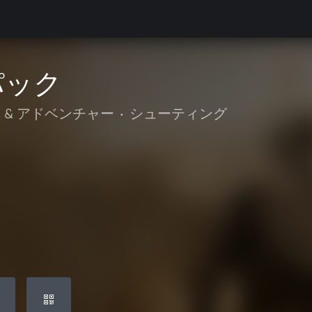
パック
 & アドベンチャー
•
シューティング