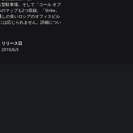
大型駐車場。そして「コール オブ
ップも2つ収録。「Strike」
見通しの良いロシアのオフィスビル
には応じられません。詳細につい
リリース日
2010/6/3