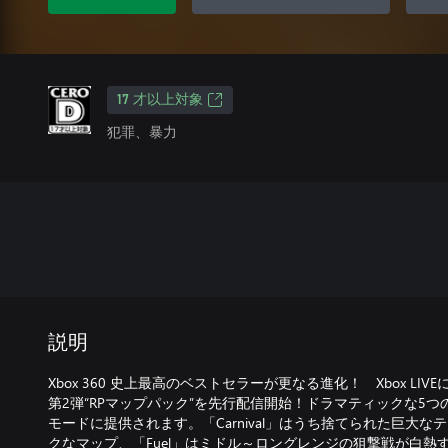
17 才以上対象
犯罪、暴力
説明
Xbox 360 史上最高のベストセラーが更なる進化！ Xbox L
第2弾“RPマップパック”を先行配信開始！ドラマティックな5
モードに提供されます。「Carnival」はうち捨てられた巨大
クなマップ、「Fuel」はミドル～ロングレンジの狙撃戦が白熱する石