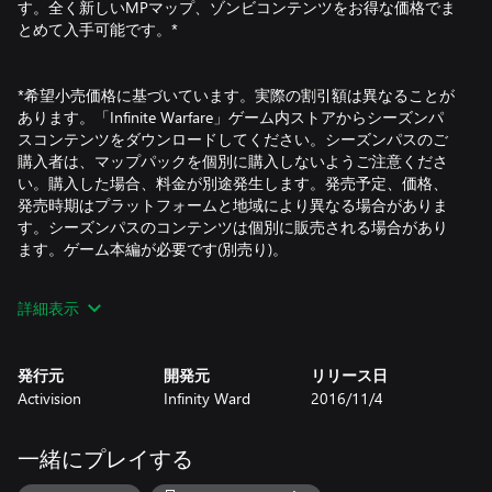
す。全く新しいMPマップ、ゾンビコンテンツをお得な価格でま
とめて入手可能です。*
*希望小売価格に基づいています。実際の割引額は異なることが
あります。「Infinite Warfare」ゲーム内ストアからシーズンパ
スコンテンツをダウンロードしてください。シーズンパスのご
購入者は、マップパックを個別に購入しないようご注意くださ
い。購入した場合、料金が別途発生します。発売予定、価格、
発売時期はプラットフォームと地域により異なる場合がありま
す。シーズンパスのコンテンツは個別に販売される場合があり
ます。ゲーム本編が必要です(別売り)。
© 2016 Activision Publishing, Inc. ACTIVISION, CALL OF DUTY,
詳細表示
and CALL OF DUTY INFINITE WARFARE are trademarks of
Activision Publishing, Inc.
発行元
開発元
リリース日
Activision
Infinity Ward
2016/11/4
一緒にプレイする