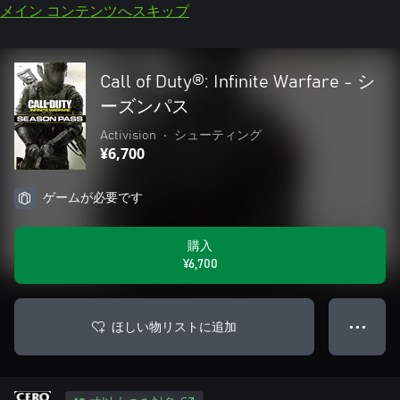
メイン コンテンツへスキップ
Call of Duty®: Infinite Warfare - シ
ーズンパス
Activision
•
シューティング
¥6,700
ゲームが必要です
購入
¥6,700
ほしい物リストに追加
● ● ●