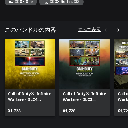
XBOX One
XBOX Series X|S
すべて表示
このバンドルの内容
Call of Duty®: Infinite
Call of Duty®: Infinite
Call 
Warfare - DLC4
Warfare - DLC3
Warf
Retribution
Absolution
Sabo
¥1,728
¥1,728
¥1,7