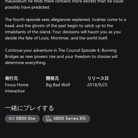
mausoleum he finds there contains more secrets than he could
possibly have predicted.
The fourth episode sees allegiances explained, rivalries come to a
head, and the ghosts of the past begin to catch up to the
inhabitants of the island. Your decisions will haunt you as you
decide the fate of Louis, Mortimer, and the world itself.
Continue your adventure in The Council Episode 4: Burning
Bridges as new powers rise and your freedom to choose will
determine everything.
発行元
開発元
リリース日
Focus Home
Big Bad Wolf
2018/9/25
Interactive
一緒にプレイする
XBOX One
XBOX Series X|S