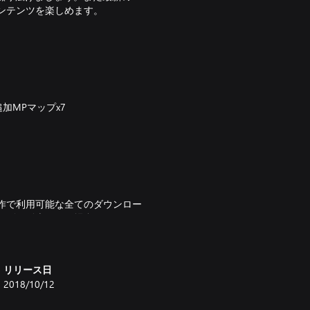
ビコンテンツを楽しめます。
 追加MPマップx7
り、本作で利用可能な全てのダウンロー
は個別に販売される場合がありま
ご注意ください。
リリース日
2018/10/12