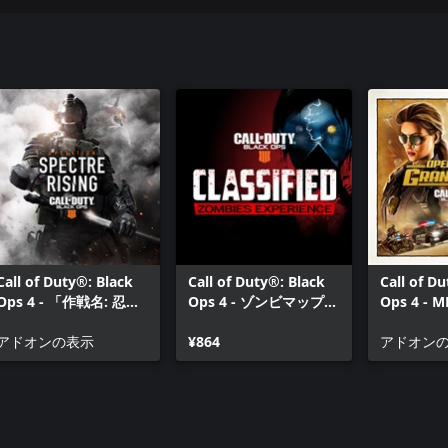
UTY、CALL OF DUTY BLACK OPSと盾
す。その他の商標や製品名はその所有
Call of Duty®: Black
Call of Duty®: Black
Call of D
Ops 4 - 「作戦名: 忍び
Ops 4 - ゾンビマップ
Ops 4 -
寄る幻影」MPマップ
「Classified」
ク1
アドオンの表示
¥864
アドオン