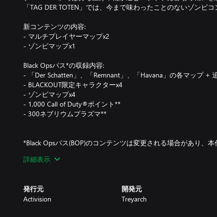
「TAG DER TOTEN」では、今まで味わったことのないゾン
新コンテンツの内容:
- マルチプレイヤーマップx2
- ゾンビマップx1
Black Opsパス*の収録内容:
- 「Der Schatten」、「Remnant」、「Havana」の各マップ +
- BLACKOUT限定キャラクターx4
- ゾンビマップx4
- 1,000 Call of Duty®ポイント**
- 300ネブリウムプラズマ**
*Black Opsパス(BOP)のコンテンツは変更される場合があ
ド コンテンツが含まれるとは限りません。BOPのコンテンツ
詳細表示
す。別途料金が発生するコンテンツを個別に購入しないよう、
**引き換えは1度限りです
発行元
開発元
Activision
Treyarch
詳細は、www.callofduty.comでご確認ください。