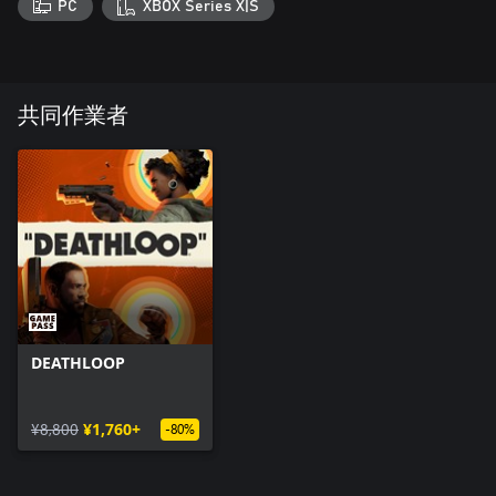
PC
XBOX Series X|S
共同作業者
DEATHLOOP
¥8,800
¥1,760+
-80%