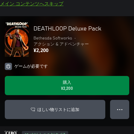
メイン コンテンツへスキップ
DEATHLOOP Deluxe Pack
Bethesda Softworks
•
アクション & アドベンチャー
¥2,200
ゲームが必要です
購入
¥2,200
ほしい物リストに追加
● ● ●