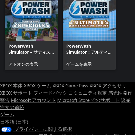
PowerWash
PowerWash
Simulator – サティス
Simulator：アルティメ
ファイイング・スペシ
ット・サティスファク
ャルズ・バンドル
アドオンの表示
ション・バンドル
ゲームを表示
XBOX 本体
XBOX ゲーム
XBOX Game Pass
XBOX アクセサリ
XBOX サポート
フィードバック
コミュニティ規定
感光性発作
警告
Microsoft アカウント
Microsoft Store でのサポート
返品
注文の追跡
ゲーム
日本語 (日本)
プライバシーに関する選択