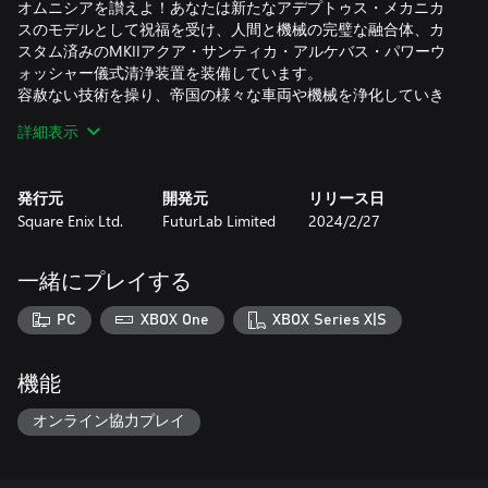
オムニシアを讃えよ！あなたは新たなアデプトゥス・メカニカ
スのモデルとして祝福を受け、人間と機械の完璧な融合体、カ
スタム済みのMKIIアクア・サンティカ・アルケバス・パワーウ
ォッシャー儀式清浄装置を装備しています。
容赦ない技術を操り、帝国の様々な車両や機械を浄化していき
ましょう：
詳細表示
● ウルトラマリーンのランドレイダー
● ダークエンジェル・デスウィングのリデンプター・ドレッド
ノート
発行元
開発元
リリース日
● アストラ・ミリタルムのロガール・ドルン・バトルタンク
Square Enix Ltd.
FuturLab Limited
2024/2/27
● ホークシュラウド家のインペリアルナイト
● ブラッドエンジェルのサンダーホーク
あなたはカルト・メカニカスの偉大なる装置のただの歯車に過
一緒にプレイする
ぎないかもしれませんが、大義に熱狂的な献身を捧げること
で、自分の力を示し、高き存在へと昇れるかもしれません…
PC
XBOX One
XBOX Series X|S
機能
オンライン協力プレイ