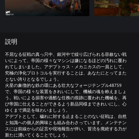
説明
不屈なる征戦の真っ只中、銀河中で繰り広げられる容赦ない戦
いによって、帝国の様々なマシンは嫌になるほどの汚れに覆わ
れてしまいました。アデプトゥス・メカニカスの一員として、
究極の浄化プロトコルを実行することは、あなたにとってまた
とない誇りとなるでしょう。
火星の象徴的な鉄の環にある壮大なフォージテンプル48759
で、帝国の様々な装置をきれいにして、機械の魂を称えましょ
う。戦いによる損害や過酷な任務の痕跡に覆われた機械を、再
び帝国に仕えることができるよう新品同様まできれいにし、心
ゆくまで満足を味わいましょう。
アデプトとして、穢れに対する止まることのない征戦は、自然
と知識への個人的興味とも組み合わさっています。メンテナン
スには前線からの証言や現地報告が伴い、冒涜を廃絶する力が
新たに湧いてくることでしょう。