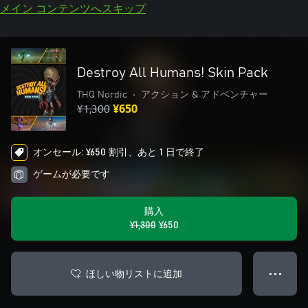
メイン コンテンツへスキップ
Destroy All Humans! Skin Pack
THQ Nordic
•
アクション & アドベンチャー
¥1,300
¥650
オンセール: ¥650 割引、あと 1 日で終了
ゲームが必要です
購入
¥1,300
¥650
ほしい物リストに追加
● ● ●