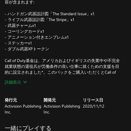
容が含まれます:
- ハンドガン武器設計図「The Standard Issue」x1
- ライフル武器設計図「The Stripe」x1
- 武器チャームx1
- コーリングカードx1
- アニメーション付きエンブレムx1
- ステッカーx1
- ダブル武器XPトークン
Call of Duty基金は、アメリカおよびイギリスの失業中や不完全
就業状態の退役兵が労働条件の良い仕事に就くための支援を目
的に設立されました*。このパックをご購入いただくとCall of
Duty基金の活動に直接貢献できます。
詳細表示
これは期間限定のオファーで、500万米ドルが集まった時点で
終了となります。
発行元
開発元
リリース日
Activision Publishing
Activision Publishing
2020/11/12
Inc.
Inc.
*詳細はこちら(https://www.callofdutyendowment.org/partners)
からご確認ください。
一緒にプレイする
本パックはプラットフォーム間での互換性がなく、Xboxでしか