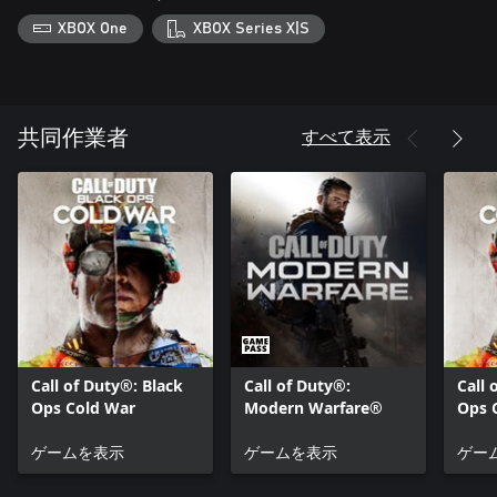
ご利用いただけない可能性があります。
XBOX One
XBOX Series X|S
© 2020-2021 Activision Publishing, Inc. ACTIVISION、CALL OF
DUTYおよびCALL OF DUTY BLACK OPSはActivision Publishing,
Inc.の商標です。 © 2020-2021 The Call of Duty Endowment
and Activision Publishing, Inc. The Call of Duty Endowmentのロ
すべて表示
共同作業者
ゴはThe Call of Duty Endowment.の商標です。
Call of Duty®: Black
Call of Duty®:
Call 
Ops Cold War
Modern Warfare®
Ops 
Serie
ゲームを表示
ゲームを表示
ゲー