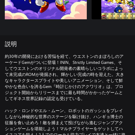
説明
約30年の開発における苦悩を経て、ウエストンのまぼろしのア
ーケードGemがついに登場！ININ、Strictly Limited Games、そ
してウエストンのオリジナル開発者の素晴らしいコラボによっ
て未完成のROMが発掘され、輝かしい完成の時を迎えた。大き
なキャラクタースプライトや美しいアニメーション、そして鮮
やかな色合いを誇るGem『時計じかけのアクワリオ』は、プロ
ジェクト開始からリリースまでに最も時間がかかったゲームと
してギネス世界記録の認定も受けている。
ハック・ロンドやエル・ムーン、ロボットのガッシュをプレイ
しながら神秘的な世界のステージを駆け抜け、ハンギョ博士の
征服を食い止めろ！敵を捕まえて投げながら進むジャンプアク
ションゲームを堪能しよう！マルチプライヤーをゲットしてハ
イスコアを狙え！2人でのローカル協力プレイで友達と一緒に遊