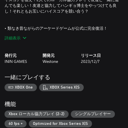
んでも楽しい！友達と協力してハンギョ博士をやっつけても良
し！それともお互いにハイスコアを競い合う？
• 類なき昔ながらのアーケードゲームが公式に完全復活！
詳細表示
• 美しいピクセルグラフィックの独創的なステージ
• 親しみやすくクセになる横スクロールアクション
発行元
開発元
リリース日
ININ GAMES
Westone
2023/12/7
• ウエストンのレジェンド、坂本慎一氏による豪華なサウンド
トラック
一緒にプレイする
• コンセプトアートなどのギャラリーも収録
XBOX One
XBOX Series X|S
機能
Xbox ローカル協力プレイ (2-2)
シングルプレイヤー
60 fps +
Optimized for Xbox Series X|S