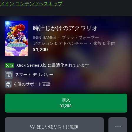
メイン コンテンツへスキップ
時計じかけのアクワリオ
ININ GAMES
•
プラットフォーマー
•
アクション & アドベンチャー
•
家族 & 子供
¥1,200
Xbox Series X|S に最適化されています
スマート デリバリー
6 個のサポート言語
購入
¥1,200
ほしい物リストに追加
● ● ●