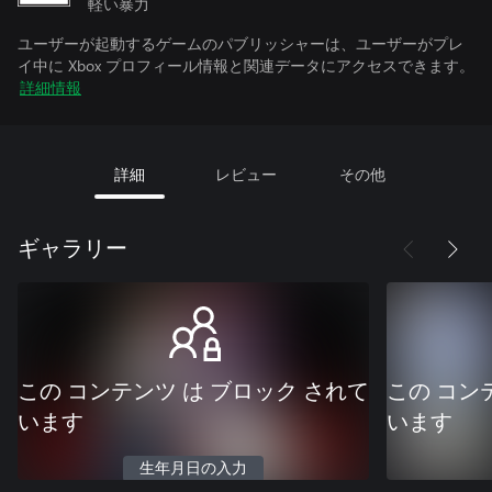
軽い暴力
ユーザーが起動するゲームのパブリッシャーは、ユーザーがプレ
イ中に Xbox プロフィール情報と関連データにアクセスできます。
詳細情報
詳細
レビュー
その他
ギャラリー
この コンテンツ は ブロック されて
この コン
います
います
生年月日の入力