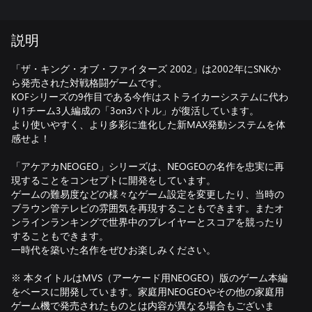
説明
「ザ・キング・オブ・ファイターズ 2002」は2002年にSNKか
ら発売された対戦格闘ゲームです。
KOFシリーズの9作目である今作はストライカーシステムに代わ
り1チーム3人編成の「3on3バトル」が復活しています。
より使いやすく、より多彩に進化した新MAX発動システムを体
感せよ！
「アケアカNEOGEO」シリーズは、NEOGEOの名作を忠実に再
現することをコンセプトに開発をしています。
ゲームの難易度などの様々なゲーム設定を変更したり、当時の
ブラウン管テレビの雰囲気を再現することもできます。またオ
ンラインランキングで世界中のプレイヤーとスコアを競ったり
することもできます。
一時代を築いた名作をぜひお楽しみください。
※ 本タイトルはMVS（アーケード用NEOGEO）版のゲーム本編
をベースに開発しています。家庭用NEOGEOやその他の家庭用
ゲーム機で発売されたものとは内容が異なる場合もございま