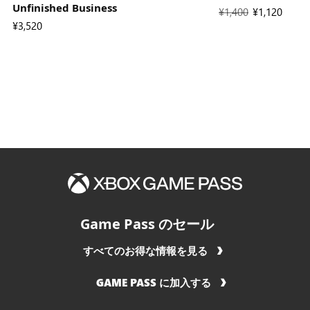
Unfinished Business
定
¥1,400
新
¥1,120
¥3,520
価
し
は
い
価
格
は
Game Pass のセール
すべてのお得な情報を見る
GAME PASS に加入する