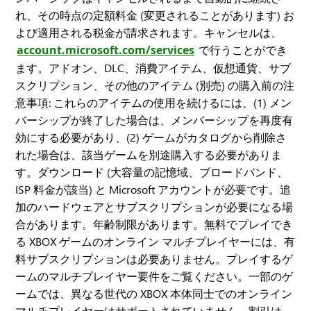
れ、その時点の定額料金 (変更されることがあります) お
よび適用される税金が請求されます。キャンセルは、
account.microsoft.com/services
で行うことができ
ます。アドオン、DLC、消費アイテム、仮想通貨、サブ
スクリプション、その他のアイテム (別売) の購入前の注
意事項: これらのアイテムの使用を続けるには、(1) メン
バーシップが終了した場合は、メンバーシップを再度有
効にする必要があり、(2) ゲームがカタログから削除さ
れた場合は、該当ゲームを別途購入する必要がありま
す。ダウンロード (大容量の記憶域、ブロードバンド、
ISP 料金が該当) と Microsoft アカウントが必要です。追
加のハードウェアとサブスクリプションが必要になる場
合があります。年齢制限があります。無料でプレイでき
る XBOX ゲームのオンライン マルチプレイヤーには、有
料サブスクリプションは必要ありません。プレイするゲ
ームのマルチプレイヤー要件をご覧ください。一部のゲ
ームでは、異なる世代の XBOX 本体同士でのオンライン
マルチプレイヤーはサポートされていません。割引は