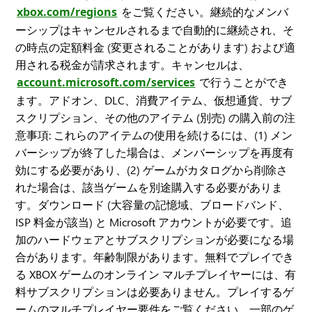
xbox.com/regions
をご覧ください。継続的なメンバ
ーシップはキャンセルされるまで自動的に継続され、そ
の時点の定額料金 (変更されることがあります) および適
用される税金が請求されます。キャンセルは、
account.microsoft.com/services
で行うことができ
ます。アドオン、DLC、消費アイテム、仮想通貨、サブ
スクリプション、その他のアイテム (別売) の購入前の注
意事項: これらのアイテムの使用を続けるには、(1) メン
バーシップが終了した場合は、メンバーシップを再度有
効にする必要があり、(2) ゲームがカタログから削除さ
れた場合は、該当ゲームを別途購入する必要がありま
す。ダウンロード (大容量の記憶域、ブロードバンド、
ISP 料金が該当) と Microsoft アカウントが必要です。追
加のハードウェアとサブスクリプションが必要になる場
合があります。年齢制限があります。無料でプレイでき
る XBOX ゲームのオンライン マルチプレイヤーには、有
料サブスクリプションは必要ありません。プレイするゲ
ームのマルチプレイヤー要件をご覧ください。一部のゲ