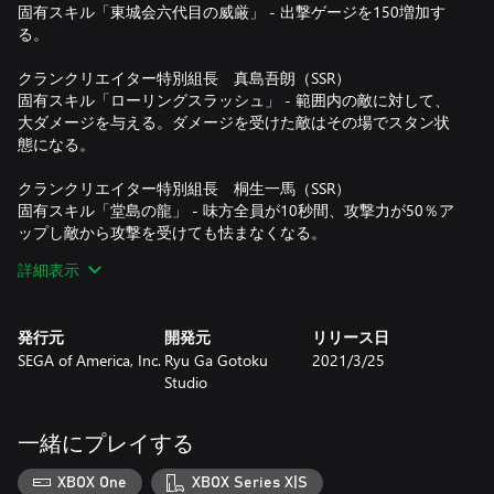
固有スキル「東城会六代目の威厳」 - 出撃ゲージを150増加す
る。
クランクリエイター特別組長 真島吾朗（SSR）
固有スキル「ローリングスラッシュ」 - 範囲内の敵に対して、
大ダメージを与える。ダメージを受けた敵はその場でスタン状
態になる。
クランクリエイター特別組長 桐生一馬（SSR）
固有スキル「堂島の龍」 - 味方全員が10秒間、攻撃力が50％ア
ップし敵から攻撃を受けても怯まなくなる。
詳細表示
クランクリエイター特別組長 伊達真（SSR）
固有スキル「マッスルパーティー」 - 味方が10秒間、ダメージ
を受けなくなる。
発行元
開発元
リリース日
SEGA of America, Inc.
Ryu Ga Gotoku
2021/3/25
クランクリエイター特別組長 秋山駿（SSR）
Studio
固有スキル「剛体の極み」 - 味方が10秒間、積極的に攻撃する
ようになる。また、敵から攻撃を受けても怯まなくなる。
一緒にプレイする
クランクリエイター特別組長 冴島大河（SSR）
固有スキル「極練気・大富嶽」 - 範囲内の敵に対して、大ダメ
XBOX One
XBOX Series X|S