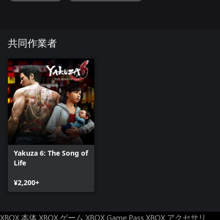
ージを与える。ダメージを受けた敵はその場でスタン状態にな
る。
本編で使用可能なボーナスアイテムも収録：
• 10万円
共同作業者
• 虹饅頭 x2（全ステータスの経験値を500獲得）
• スタミナンロイヤル（体力とヒートを回復）
Yakuza 6: The Song of
Life
¥2,200+
XBOX 本体
XBOX ゲーム
XBOX Game Pass
XBOX アクセサリ