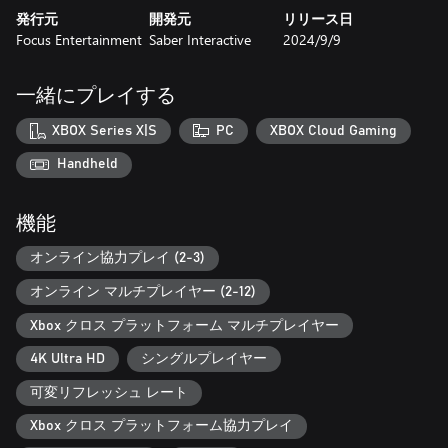
に勝利をもたらしましょう！
発行元
開発元
リリース日
Focus Entertainment
Saber Interactive
2024/9/9
一緒にプレイする
XBOX Series X|S
PC
XBOX Cloud Gaming
Handheld
機能
オンライン協力プレイ (2-3)
オンライン マルチプレイヤー (2-12)
Xbox クロス プラットフォーム マルチプレイヤー
4K Ultra HD
シングルプレイヤー
可変リフレッシュ レート
Xbox クロス プラットフォーム協力プレイ