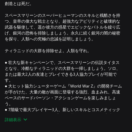
創造とは死だ。
スペースマリーンのスーパーヒューマンのスキルと残酷さを持
つ、皇帝の偉大な戦士となり、超強力なアビリティと破壊的な
武器を駆使して、遥か彼方の惑星でエピックなバトルを繰り広
げ、銀河の恐怖を排除しましょう。永久に続く銀河の闇の秘密
を探り、人類への究極の忠誠を証明しましょう。
ティラニッドの大群を排除せよ。人類を守れ。
● 壮大な新キャンペーンで、スペースマリーンの伝説タイタス
となり、冷酷なティラニッドの大群を一掃しましょう。ソロ、
または最大2人の友達とプレイできる3人協力プレイが可能で
す。
● 大ヒット協力シューターゲーム『World War Z』の開発チーム
が手がけた、大量の敵が画面に登場する強烈、血まみれ、高速
ペースのサードパーソン・アクションゲームを楽しみましょ
う。
● 7階級で最大プレイヤー3人、新しいスキルとコスメティック
をアンロックしながら、リプレイ可能な終わりのない残酷なPvE
詳細表示
任務で、スペースマリーンとなり〈帝国〉を守りましょう。
● 残忍な6v6 PvPマッチで、敵と永遠の戦争に挑み、自分の派閥