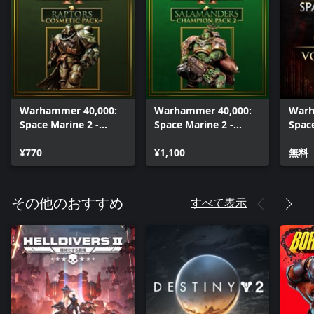
Warhammer 40,000:
Warhammer 40,000:
Warh
Space Marine 2 -
Space Marine 2 -
Space
Raptors Cosmetic
Salamanders
Chap
Pack
¥770
Champion Pack 2
¥1,100
無料
すべて表示
その他のおすすめ