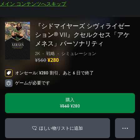
メイン コンテンツへスキップ
『シドマイヤーズ シヴィライゼー
ション® VII』クセルクセス「アケ
メネス」パーソナリティ
2K
•
戦略
•
シミュレーション
¥560
¥280
オンセール: ¥280 割引、あと 6 日で終了
ゲームが必要です
購入
¥560
¥280
ほしい物リストに追加
● ● ●