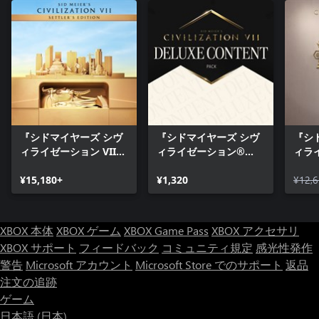
『シドマイヤーズ シヴ
『シドマイヤーズ シヴ
『シ
ィライゼーション VII』
ィライゼーション®
ィラ
開拓者エディション
VII』デラックス コンテ
VII
¥15,180+
ンツパック
¥1,320
ショ
¥12,
XBOX 本体
XBOX ゲーム
XBOX Game Pass
XBOX アクセサリ
XBOX サポート
フィードバック
コミュニティ規定
感光性発作
警告
Microsoft アカウント
Microsoft Store でのサポート
返品
注文の追跡
ゲーム
日本語 (日本)