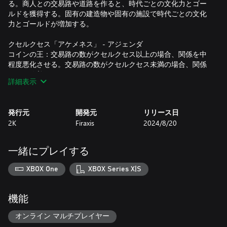
る。商人との交易路や道路を作ると、時代ごとの文化力とゴー
ルドを獲得する。固有の建造物や固有の施設で時代ごとの文化
力とゴールドが増加する。
クセルクセス「アケメネス」 - アジェンダ
コインの王：交易路の数がクセルクセス以上の場合、関係を中
程度悪化させる。交易路の数がクセルクセス未満の場合、関係
をやや改善させる。
詳細表示
*この指導者パーソナリティは、『シドマイヤーズ シヴィライ
ゼーション VII』通常版をお持ちの方は個別購入が可能です（ゲ
発行元
開発元
リリース日
ーム本編が必要）。このコンテンツは、『シドマイヤーズ シヴ
2K
Firaxis
2024/8/20
ィライゼーション VII』デラックス エディションおよび創始者
一緒にプレイする
XBOX One
XBOX Series X|S
機能
オンライン マルチプレイヤー