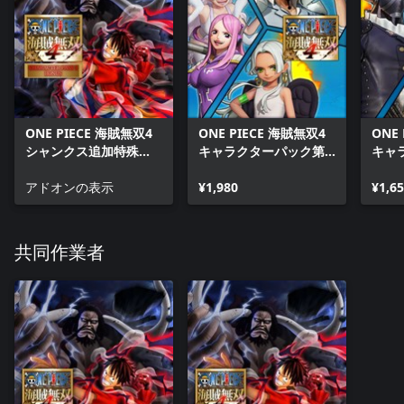
ONE PIECE 海賊無双4
ONE PIECE 海賊無双4
ONE
シャンクス追加特殊
キャラクターパック第7
キャ
技”神避”
弾 未来島エッグヘッド
弾 
アドオンの表示
パック
¥1,980
ョン
¥1,6
共同作業者