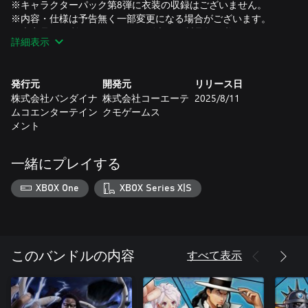
※キャラクターパック第8弾に衣装の収録はございません。
※内容・仕様は予告無く一部変更になる場合がございます。
※本商品をご利用いただくには別売りの製品版が必要です。ま
詳細表示
た、最新版パッチ適用が必要な場合アップデートの上ご利用く
ださい。
※本商品に含まれる商品は単品でもご購入いただけます。
発行元
開発元
リリース日
※DLC7にはキャラクターごとに各1種の追加衣装が付属いたし
株式会社バンダイナ
株式会社コーエーテ
2025/8/11
ますが、DLC8には追加衣装は付属いたしません。
ムコエンターテイン
クモゲームス
※キャラクターパス3購入特典「シャンクス追加特殊技”神避”」
メント
に、キャラクター本体は付属いたしません。
※キャラクターパス3購入特典「シャンクス追加特殊技”神避”」
は、ゲーム内プレイアブルキャラクター「シャンクス」と、
一緒にプレイする
DLC第5弾キャラクター「シャンクスーFILM REDー」どちらも
使用できます。
XBOX One
XBOX Series X|S
すべて表示
このバンドルの内容