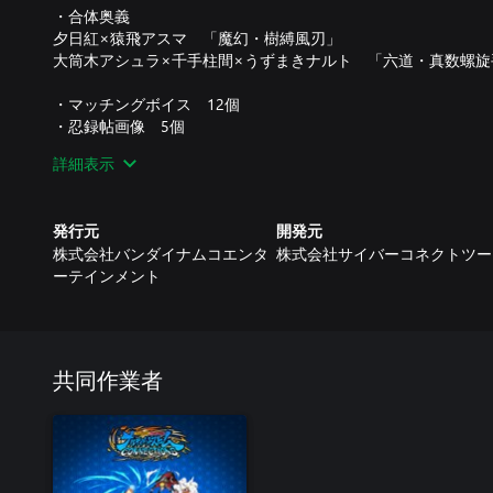
・合体奥義
夕日紅×猿飛アスマ 「魔幻・樹縛風刃」
大筒木アシュラ×千手柱間×うずまきナルト 「六道・真数螺旋
・マッチングボイス 12個
・忍録帖画像 5個
詳細表示
※内容・仕様は予告無く一部変更になる場合がございます。
発行元
開発元
株式会社バンダイナムコエンタ
株式会社サイバーコネクトツー
ーテインメント
共同作業者