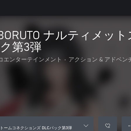
 X BORUTO ナルティ
ック第3弾
コエンターテインメント
•
アクション & アドベン
● 
ットストームコネクションズ DLCパック第3弾