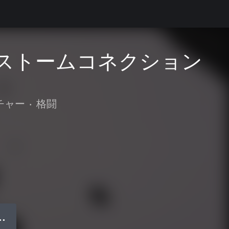
メットストームコネクション
チャー
•
格闘
● ●