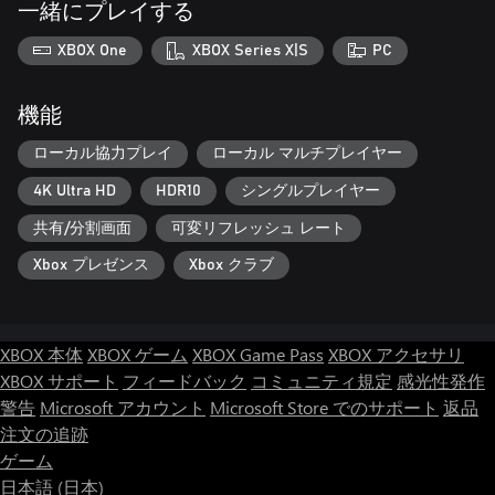
一緒にプレイする
XBOX One
XBOX Series X|S
PC
機能
ローカル協力プレイ
ローカル マルチプレイヤー
4K Ultra HD
HDR10
シングルプレイヤー
共有/分割画面
可変リフレッシュ レート
Xbox プレゼンス
Xbox クラブ
XBOX 本体
XBOX ゲーム
XBOX Game Pass
XBOX アクセサリ
XBOX サポート
フィードバック
コミュニティ規定
感光性発作
警告
Microsoft アカウント
Microsoft Store でのサポート
返品
注文の追跡
ゲーム
日本語 (日本)