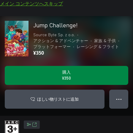
メイン コンテンツへスキップ
Jump Challenge!
Source Byte Sp. z o.o.
•
アクション & アドベンチャー
•
家族 & 子供
•
プラットフォーマー
•
レーシング & フライト
¥350
購入
¥350
ほしい物リストに追加
● ● ●
3+