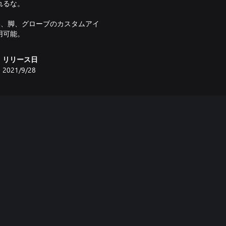
れるな。
胸部、脚、グローブのカスタムアイ
用可能。
リリース日
2021/9/28