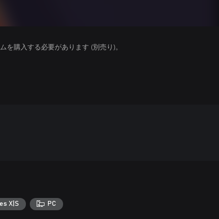
を購入する必要があります (別売り)。
es X|S
PC