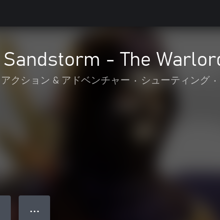
: Sandstorm - The Warlor
アクション & アドベンチャー
•
シューティング
•
● ● ●