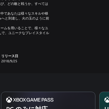
選び、どの敵と戦うか、すべては
途中であなたは様々なスキルや移
みへと到達し、火の玉のように前
ャームを用いることで、様々なユ
んで、ユニークなプレイスタイル
る、可愛らしくて不気味なキャラク
る中で、あなたは獰猛な怪物や古の
リリース日
狩猟者の記録」を完成させましょ
2018/9/25
して活用し、ハロウネストの表情
楽曲があなたの冒険を彩ります。
新要素が追加されます。
ましょう。新しいクエスト、ボ
追加されます。
PC のみに対応
U