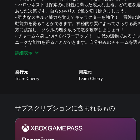
• ハロウネストは探索の可能性に満ちた広大な土地。どの道を
あなた次第です。自らのやり方で道を切り開きましょう。
• 強力なスキルと能力を覚えてキャラクターを強化！ 冒険の
動能力を得ることができます。神秘的な翼によってさらなる高
方に跳躍し、ソウルの塊を放って敵を攻撃しましょう！
• チャームを身につけてパワーアップ！ 古代の遺物であるチ
ニークな能力を得ることができます。自分好みのチャームを選
を確立しましょう！
詳細表示
• 伝統的なコマ割り手法の2Dアニメーションによって描かれ
ターたちが多数登場。
• 150種類以上の敵と40種類のボスが登場！ 王国を冒険す
発行元
開発元
騎士など様々な敵と遭遇します。すべての敵を見つけ出して「
Team Cherry
Team Cherry
う！
• コンパス、羽根ペン、地図、そしてピンを冒険の道しるべと
豊かな土地を体感しましょう。
• 40曲を超えるクリストファー・ラーキンによるオーケストラ
サブスクリプションに含まれるもの
コンテンツパックの詳細
・隠された夢：強力な敵、新しいボス戦、新しい音楽、その他
・グリム巡業団：悪夢のランタンに火を灯し、巡業団を召喚し
ス、チャーム、そしてキャラクターも登場します。
・生命の血：新たな地図ツール、ボス、音楽といった新要素が
Premium