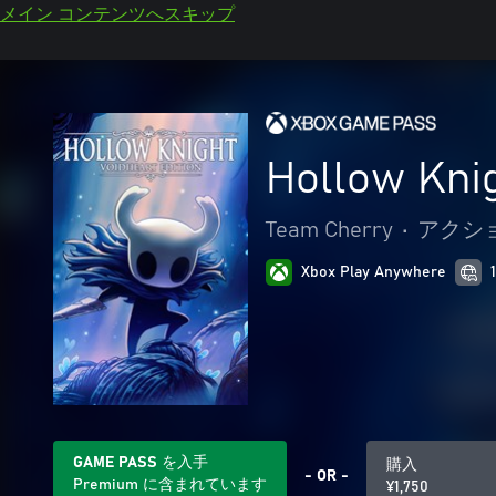
メイン コンテンツへスキップ
Hollow 
Team Cherry
•
アクショ
Xbox Play Anywhere
GAME PASS を入手
購入
- OR -
Premium に含まれています
¥1,750