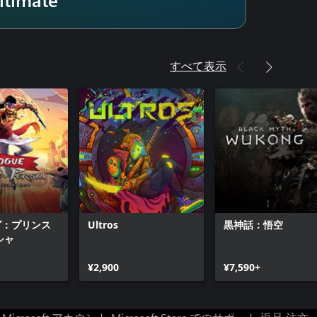
すべて表示
グ：プリンス
Ultros
黒神話：悟空
シャ
¥2,900
¥7,590+