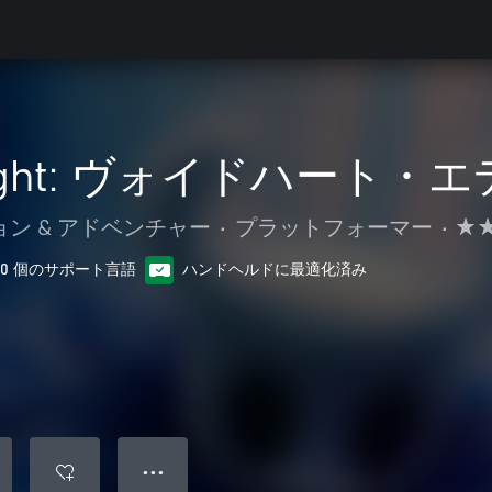
Knight: ヴォイドハート
ン & アドベンチャー
•
プラットフォーマー
•
10 個のサポート言語
ハンドヘルドに最適化済み
● ● ●