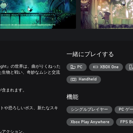
一緒にプレイする
ight』の世界は、曲がりくねった
PC
XBOX One
た生物と戦い、奇妙なムシと交流
Handheld
が含まれます。
機能
ストや恐ろしいボス、新たなスキ
シングルプレイヤー
PC ゲ
Xbox Play Anywhere
FPS Bo
ルアクション。