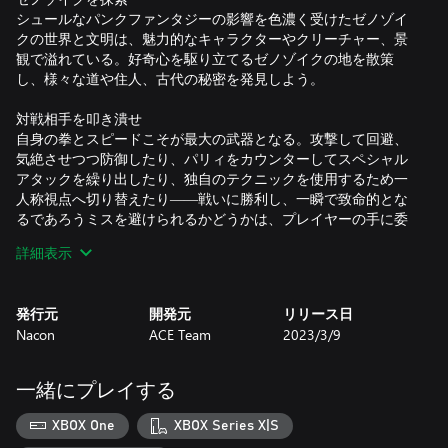
シュールなパンクファンタジーの影響を色濃く受けたゼノゾイ
クの世界と文明は、魅力的なキャラクターやクリーチャー、景
観で溢れている。好奇心を駆り立てるゼノゾイクの地を散策
し、様々な道や住人、古代の秘密を発見しよう。
対戦相手を叩き潰せ
自身の拳とスピードこそが最大の武器となる。攻撃して回避、
気絶させつつ防御したり、パリィをカウンターしてスペシャル
アタックを繰り出したり、独自のテクニックを使用するため一
人称視点へ切り替えたり――戦いに勝利し、一瞬で致命的とな
るであろうミスを避けられるかどうかは、プレイヤーの手に委
ねられている。
詳細表示
戦闘スタイルをカスタマイズ
冒険の途中で学んだ様々な格闘技を、状況や敵の種類、そして
発行元
開発元
リリース日
自分の好みに応じて自由に使い分けよう。戦いに勝利すること
Nacon
ACE Team
2023/3/9
で能力のパワーアップや攻撃のアップグレードが可能となり、
自分だけのユニークな戦闘スタイルを確立させることができ
る。
一緒にプレイする
儀式の挑戦に立ち向かえ
XBOX One
XBOX Series X|S
戦いの前に、サイコロを使った「双六」ゲームで対戦相手に挑