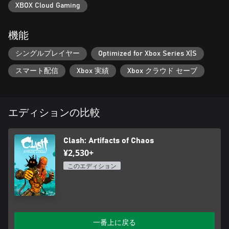
戦することが可能だ。勝者は戦いのルールを設定することがで
XBOX Cloud Gaming
き、その掟は往々にして勝者に優位なものとなる。モンスター
を味方として召喚したり、領域を霧で覆ったり、移動を制限し
機能
たり…戦いの結果を決めるにはほど遠いが、儀式の勝者はその
恩恵を利用することが可能だ。しかし敗者には、突きつけられ
シングルプレイヤー
Optimized for Xbox Series X|S
た困難を賢く克服することが求められる。
スマート配信
Xbox 実績
Xbox クラウド セーブ
重厚なストーリーライン
ジェミニを倒すための「偉大なる遺物」を探す旅は、スエドを
思いも寄らない方向へと導くこととなる。追っ手の傭兵たちを
退けながら少年との友情を育む過程で、スエドは自らの過去と
エディションの比較
向き合い、混沌に満ちたゼノゾイクの社会の起源を解き明かす
必要に迫られるのだ。
Clash: Artifacts of Chaos
『Clash:Artifacts of Chaos』は『Zeno Clash』および『Zeno
¥2,530+
Clash II』は世界観を共有しているものの、本ゲームは完全に独
このエディション
立したものとなっている。
一番上に戻る