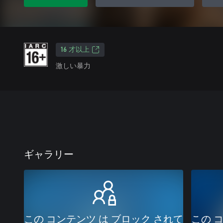
16 才以上
激しい暴力
ギャラリー
この コンテンツ は ブロック されて
この 