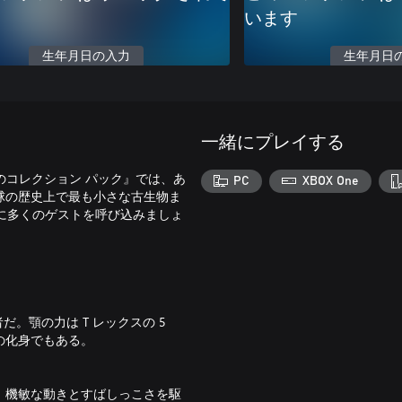
います
生年月日の入力
生年月日
一緒にプレイする
のコレクション パック』では、あ
PC
XBOX One
球の歴史上で最も小さな古生物ま
らに多くのゲストを呼び込みましょ
だ。顎の力は T レックスの 5
の化身でもある。
、機敏な動きとすばしっこさを駆