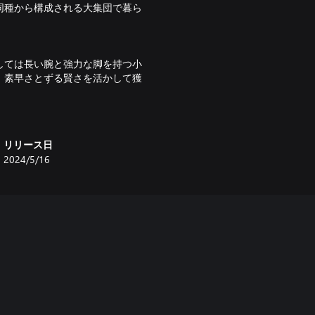
同種から構成される大集団で暮ら
しては長い腕と強力な脚を持つ小
、素早さとずる賢さを活かして獲
は、白亜紀後期の南米の空を支配
リリース日
だ。
2024/5/16
ント、ドリームワークス・アニメ
ールド/サバイバル・キャンプ』のシ
ーフにした新スキンで T レックス