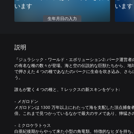
います
います
生年月日の入力
説明
『ジュラシック・ワールド・エボリューション2: パーク運営者
の有名な種の数々が登場。海と空の伝説的な巨獣たちから、地
で押さえた 4 つの種であなたのパークに生命を吹き込み、さ
う。
誰もが驚く 4 つの種と、T レックスの新スキンをゲット:
- メガロドン
メガロドンは 1300 万年以上にわたって海を支配した頂点捕食者
倍。これまで見つかっているなかで最大のサメであり、獰猛さ
- ミクロケラトゥス
白亜紀後期からやって来た小型の角竜類。特徴的なヒダを持ち