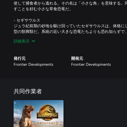
使して捕食者から逃れる。その名は「小さな角」を意味する。
すことを好む小さな草食恐竜だ。
- セギサウルス
ジュラ紀前期の砂地を駆け回っていたセギサウルスは、体格に
型の獣脚類だ。系統の近い大きな恐竜たちよりも恐れ知らずで
物を狩る。
詳細表示
- タナトスドラコン
いみじくも「死の竜」という名を付けられたタナトスドラゴン
発行元
開発元
していた。約 9 m もの長さの巨大な翼を持つ、侮りがたい翼竜
Frontier Developments
Frontier Developments
- T レックス用スキン「リトル イーティー」
ユニバーサル・ピクチャーズとアンブリン・エンターテインメ
ーションが手がけた Netflix のヒット作『ジュラシック・ワ
ーズン 4 で初登場した T レックス、リトル イーティーをモチ
共同作業者
をカスタマイズしてあげましょう。