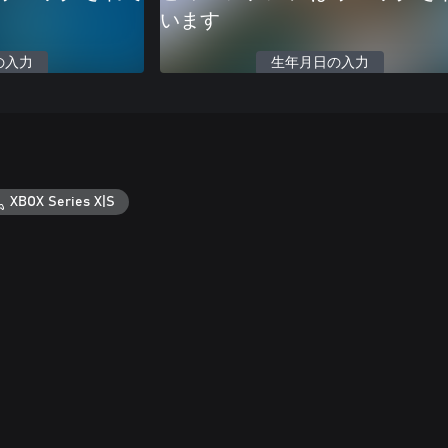
います
の入力
生年月日の入力
XBOX Series X|S