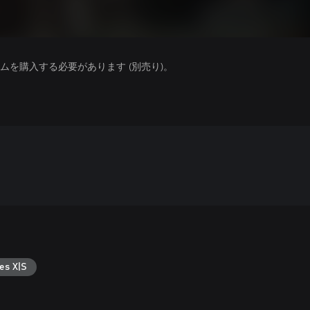
を購入する必要があります (別売り)。
es X|S