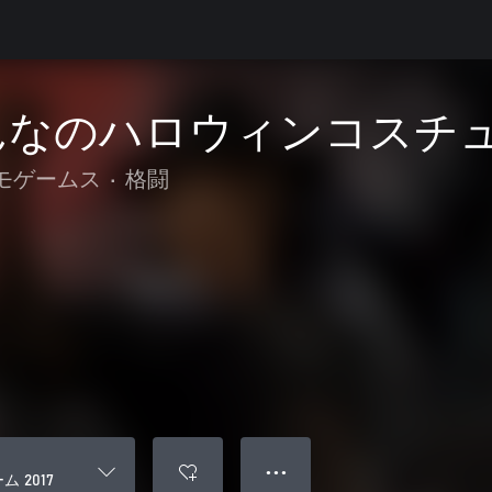
んなのハロウィンコスチュー
モゲームス
•
格闘
● ● ●
 2017