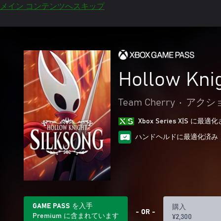
メイン コンテンツへスキップ
Hollow Knig
Team Cherry
•
アクショ
Xbox Series X|S に
ハンドヘルドに最適化済み
GAME PASS を入手
購入
- OR -
Premium に含まれています
¥2,300