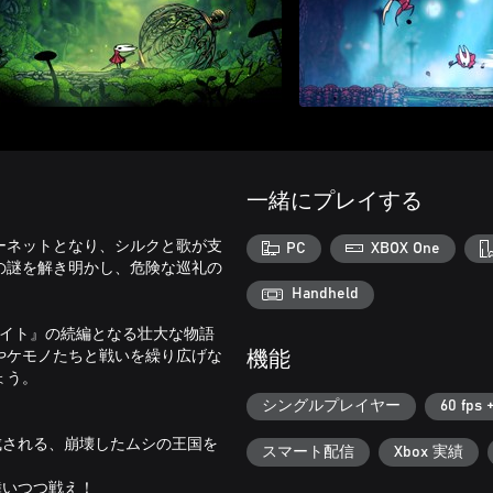
一緒にプレイする
ーネットとなり、シルクと歌が支
PC
XBOX One
の謎を解き明かし、危険な巡礼の
Handheld
ナイト』の続編となる壮大な物語
やケモノたちと戦いを繰り広げな
機能
ょう。
シングルプレイヤー
60 fps 
成される、崩壊したムシの王国を
スマート配信
Xbox 実績
舞いつつ戦え！