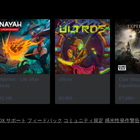
INAYAH - Life after
Ultros
Clair Obsc
Gods
Expeditio
¥2,100
¥2,900
¥7,480+
OX サポート
フィードバック
コミュニティ規定
感光性発作警告