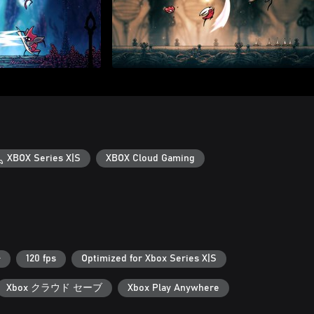
XBOX Series X|S
XBOX Cloud Gaming
+
120 fps
Optimized for Xbox Series X|S
Xbox クラウド セーブ
Xbox Play Anywhere