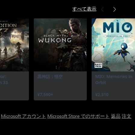
すべて表示
ur:
黒神話：悟空
MIO: Memories in
n 33
Orbit
¥7,590+
¥2,310
Microsoft アカウント
Microsoft Store でのサポート
返品
注文