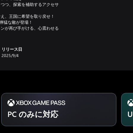
しつつ、探索を補助するアクセサ
叶え、王国に希望を取り戻せ！
の獰猛な敵が登場！
キンが再び手がける、心震わせる
リリース日
2025/9/4
PC のみに対応
U