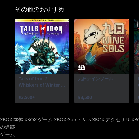
その他のおすすめ
Tails of Iron 2:
九日ナインソール
Whiskers of Winter -
Deluxe Edition
¥3,500+
¥3,500
XBOX 本体
XBOX ゲーム
XBOX Game Pass
XBOX アクセサリ
XB
の追跡
ゲーム