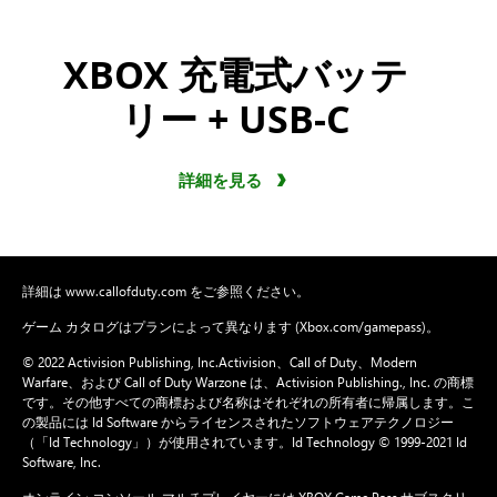
XBOX 充電式バッテ
リー + USB-C
詳細を見る
詳細は www.callofduty.com をご参照ください。
ゲーム カタログはプランによって異なります (Xbox.com/gamepass)。
© 2022 Activision Publishing, Inc.Activision、Call of Duty、Modern
Warfare、および Call of Duty Warzone は、Activision Publishing., Inc. の商標
です。その他すべての商標および名称はそれぞれの所有者に帰属します。こ
の製品には Id Software からライセンスされたソフトウェアテクノロジー
（「Id Technology」）が使用されています。Id Technology © 1999-2021 Id
Software, Inc.