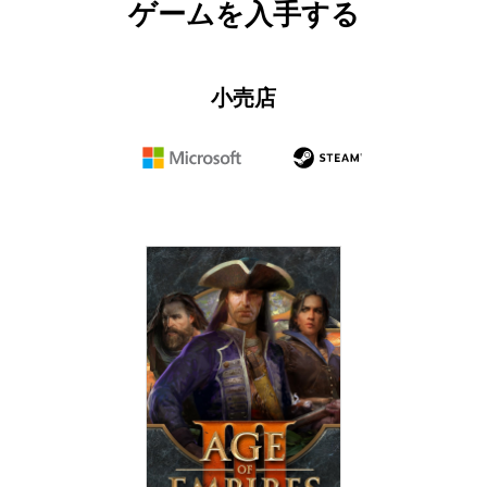
ゲームを入手する
小売店
企
企
業
業