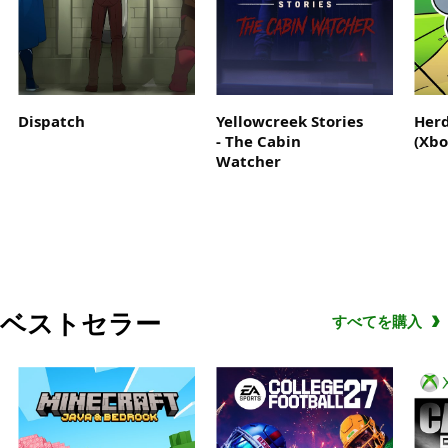
Campaign
Evolved
伝
説
の
Dispatch
Yellowcreek Stories
Herd
始
- The Cabin
(Xbo
ま
Watcher
り
の
場
所
ベストセラー
すべてを購入