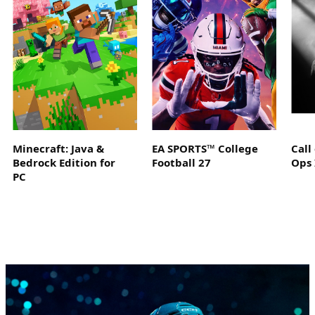
Minecraft: Java &
EA SPORTS™ College
Call
Bedrock Edition for
Football 27
Ops 
PC