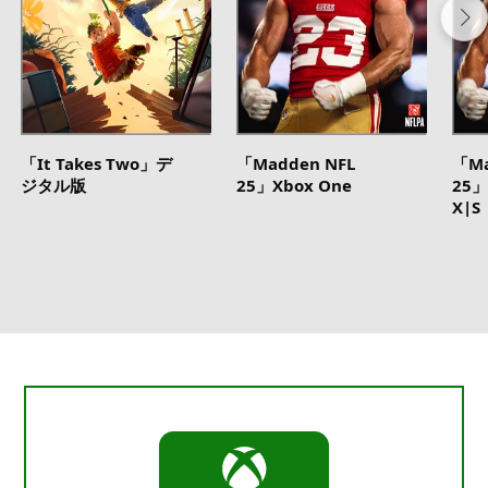
「It Takes Two」デ
「Madden NFL
「Ma
ジタル版
25」Xbox One
25」
X|S