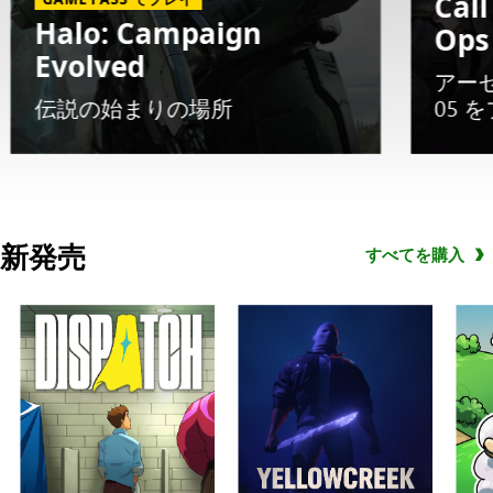
Call
Halo: Campaign
Ops
Evolved
アー
伝説の始まりの場所
05 
Slide
1
新発売
すべてを購入
of
5.
GAME
PASS
で
プ
レ
イ
Halo: