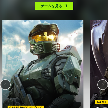
ゲームを見る
GAME
GAME PASS でプレイ