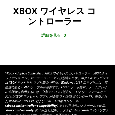
XBOX ワイヤレス コ
ントローラー
詳細を見る
*XBOX Adaptive Controller、XBOX ワイヤレス コントローラー、XBOX Elite
ワイヤレス コントローラー シリーズ 2 は別売りです。ボタンのマッピング
は XBOX アクセサリ アプリ経由で可能。Windows 10/11 用アプリには、互
換性のある USB-C ケーブルが必要です。USB-C ポート搭載。ゲームプレイ
の全機能を利用するには、外部デバイス (別売り)、およびコンソールと PC
向けの XBOX アクセサリ アプリ が必要です (別途ダウンロード)。更新され
た Windows 10/11 PC およびサポート対象コンソール
(
xbox.com/controller-compatibility
) 上での互換性のあるゲームで使用。
xbox.com/warranty
の「保証と契約」、および
xbox.com/slt
の「ソフト
ウェア ライセンス契約」に同意する必要があります。