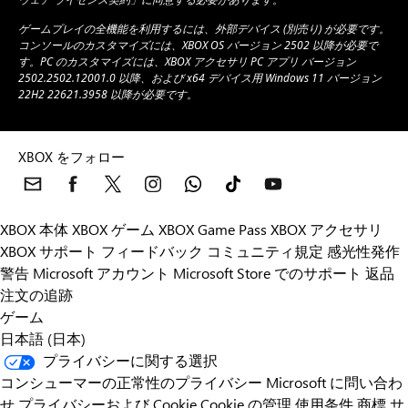
ゲームプレイの全機能を利用するには、外部デバイス (別売り) が必要です。
コンソールのカスタマイズには、XBOX OS バージョン 2502 以降が必要で
す。PC のカスタマイズには、XBOX アクセサリ PC アプリ バージョン
2502.2502.12001.0 以降、および x64 デバイス用 Windows 11 バージョン
22H2 22621.3958 以降が必要です。
XBOX をフォロー
XBOX 本体
XBOX ゲーム
XBOX Game Pass
XBOX アクセサリ
XBOX サポート
フィードバック
コミュニティ規定
感光性発作
警告
Microsoft アカウント
Microsoft Store でのサポート
返品
注文の追跡
ゲーム
日本語 (日本)
プライバシーに関する選択
コンシューマーの正常性のプライバシー
Microsoft に問い合わ
せ
プライバシーおよび Cookie
Cookie の管理
使用条件
商標
サ