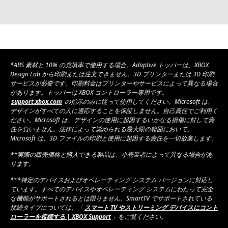
*ABS 素材と 10% の充填率で使用する場合。Adaptive トッパーは、XBOX
Design Lab から印刷または注文できません。3D プリンターまたは 3D 印刷
サービスが必要です。印刷料金はプリンターやサービスによって異なる場合
があります。トッパーは XBOX コントローラー専用です。
support.xbox.com
の指示のみに従って使用してください。Microsoft は、
デザインがすべての人に適応することを保証しません。自己責任でご利用く
ださい。Microsoft は、デザインの使用に起因するいかなる損傷に対して責
任を負いません。法律によって認められる最大限の範囲において、
Microsoft は、3D ファイルの印刷と使用に起因する責任を一切放棄します。
**実際の販売価格と購入できる製品は、小売業者によって異なる場合があ
ります。
***特定のデバイスおよびオペレーティング システム バージョンに対応し
ています。すべてのデバイスやオペレーティング システムにわたって完全
な機能がサポートされるとは限りません。SmartTV でサポートされている
接続タイプについては、「
スマート TV やストリーミング デバイスにコント
ローラーを接続する | XBOX Support
」をご覧ください。