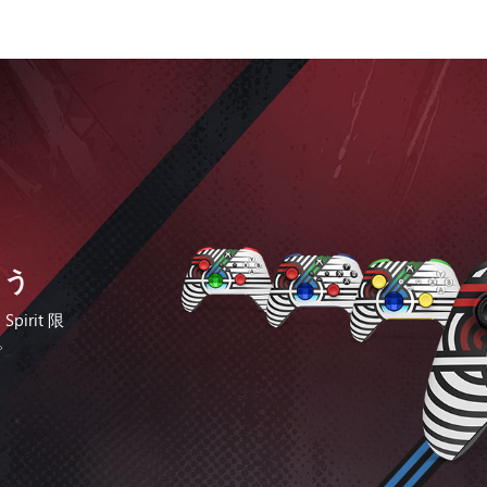
よう
pirit 限
。