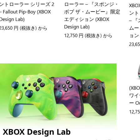
ントローラー シリーズ 2
ローラー – 『スポンジ・
XBO
– Fallout Pip-Boy (XBOX
ボブ ザ・ムービー』限定
ント
Design Lab)
エディション (XBOX
– 
Design Lab)
ムー
23,650 円
(税抜き) から
ョン (
12,750 円
(税抜き) から
23,6
(XBO
ワイ
ー Ou
12,7
XBOX Design Lab