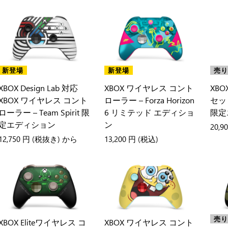
新登場
新登場
売
XBOX Design Lab 対応
XBOX ワイヤレス コント
XB
XBOX ワイヤレス コント
ローラー – Forza Horizon
セット 
ローラー – Team Spirit 限
6 リミテッド エディショ
限定
定エディション
ン
20,9
12,750 円
(税抜き) から
13,200 円
(税込)
売
XBOX Eliteワイヤレス コ
XBOX ワイヤレス コント