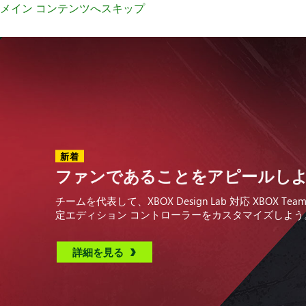
メイン コンテンツへスキップ
ア
ク
セ
サ
リ
新着
ファンであることをアピールし
チームを代表して、XBOX Design Lab 対応 XBOX Team S
定エディション コントローラーをカスタマイズしよう
詳細を見る