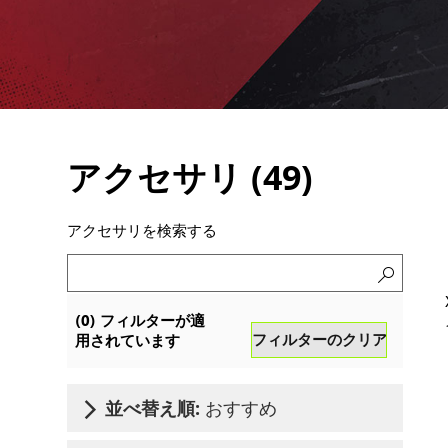
アクセサリ (
49
)
アクセサリを検索する
ア
(
0
) フィルターが適
ク
フィルターのクリア
用されています
セ
サ
リ
おすすめ
並べ替え順:
を