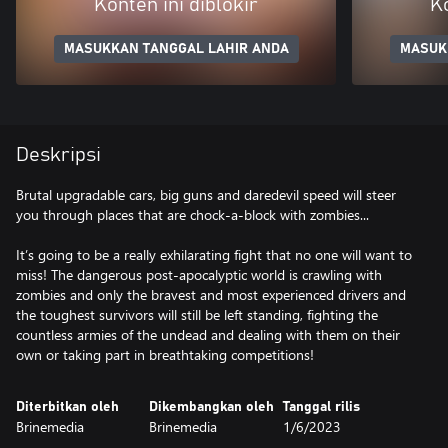
Konten ini diblokir
Ko
MASUKKAN TANGGAL LAHIR ANDA
MASUK
Deskripsi
Brutal upgradable cars, big guns and daredevil speed will steer
you through places that are chock-a-block with zombies...
It’s going to be a really exhilarating fight that no one will want to
miss! The dangerous post-apocalyptic world is crawling with
zombies and only the bravest and most experienced drivers and
the toughest survivors will still be left standing, fighting the
countless armies of the undead and dealing with them on their
own or taking part in breathtaking competitions!
Diterbitkan oleh
Dikembangkan oleh
Tanggal rilis
Brinemedia
Brinemedia
1/6/2023