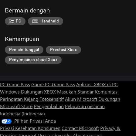
Bermain dengan
PC
Handheld
Kemampuan
Pemain tunggal
Prestasi Xbox
Penyimpanan cloud Xbox
PC Game Pass
Game PC Game Pass
Aplikasi XBOX di PC
Windows
Dukungan XBOX
Masukan
Standar Komunitas
Peringatan Kejang Fotosensitif
Akun Microsoft
Dukungan
Microsoft Store
Pengembalian
Pelacakan pesanan
Indonesia (Indonesia)
Pilihan Privasi Anda
Privasi Kesehatan Konsumen
Contact Microsoft
Privacy &
Cookies
Terms of Use
Trademarks
About our ads