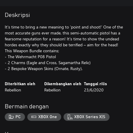
Deskripsi
It’s time to bring a new meaning to ‘point and shoot!’ One of the
most accurate guns ever made, this semi-automatic pistol has a
fearsome reputation for a reason! It’s time to show the undead
hordes exactly why they should be terrified – aim for the head!
This Weapon Bundle contains;
- The Wehrmacht P08 Pistol
- 2 Charms (Eagle and Cross, Sagamartha Relic)
- 2 Bespoke Weapon Skins (Ornate, Rusty).
Diterbitkan oleh
Dikembangkan oleh
Tanggal rilis
Rebellion
Rebellion
23/6/2020
Bermain dengan
PC
XBOX One
XBOX Series X|S