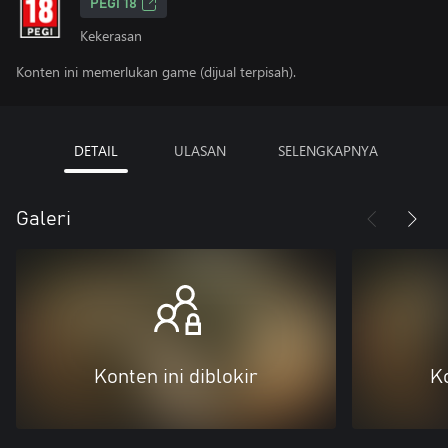
PEGI 18
Kekerasan
Konten ini memerlukan game (dijual terpisah).
DETAIL
ULASAN
SELENGKAPNYA
Galeri
Konten ini diblokir
Ko