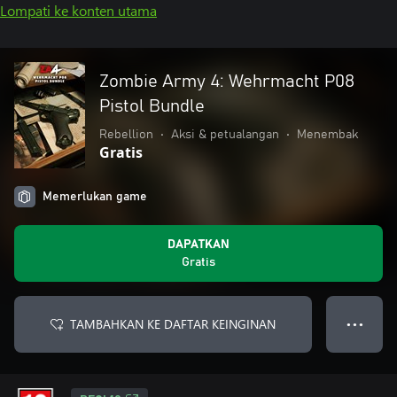
Lompati ke konten utama
Zombie Army 4: Wehrmacht P08
Pistol Bundle
Rebellion
•
Aksi & petualangan
•
Menembak
Gratis
Memerlukan game
DAPATKAN
Gratis
TAMBAHKAN KE DAFTAR KEINGINAN
● ● ●