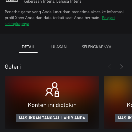
Kekerasan Intens, Bahasa Intens
Penerbit game yang Anda luncurkan menerima akses ke informasi
profil Xbox Anda dan data terkait saat Anda bermain.
Pelajari
selengkapnya
DETAIL
ULASAN
SELENGKAPNYA
Galeri
Konten ini diblokir
Ko
MASUKKAN TANGGAL LAHIR ANDA
MASUK