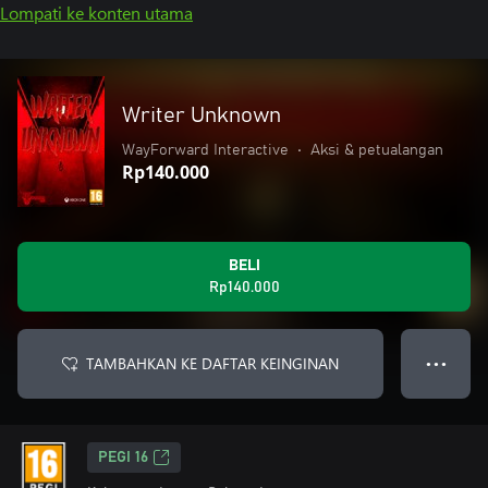
Lompati ke konten utama
Writer Unknown
WayForward Interactive
•
Aksi & petualangan
Rp140.000
BELI
Rp140.000
TAMBAHKAN KE DAFTAR KEINGINAN
● ● ●
PEGI 16