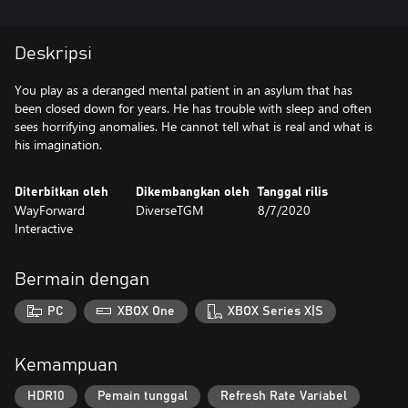
Deskripsi
You play as a deranged mental patient in an asylum that has
been closed down for years. He has trouble with sleep and often
sees horrifying anomalies. He cannot tell what is real and what is
Diterbitkan oleh
Dikembangkan oleh
Tanggal rilis
WayForward
DiverseTGM
8/7/2020
Interactive
Bermain dengan
PC
XBOX One
XBOX Series X|S
Kemampuan
HDR10
Pemain tunggal
Refresh Rate Variabel